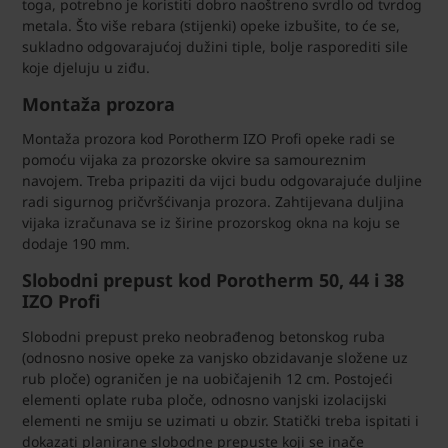
toga, potrebno je koristiti dobro naoštreno svrdlo od tvrdog
metala. Što više rebara (stijenki) opeke izbušite, to će se,
sukladno odgovarajućoj dužini tiple, bolje rasporediti sile
koje djeluju u ziđu.
Montaža prozora
Montaža prozora kod Porotherm IZO Profi opeke radi se
pomoću vijaka za prozorske okvire sa samoureznim
navojem. Treba pripaziti da vijci budu odgovarajuće duljine
radi sigurnog pričvršćivanja prozora. Zahtijevana duljina
vijaka izračunava se iz širine prozorskog okna na koju se
dodaje 190 mm.
Slobodni prepust kod Porotherm 50, 44 i 38
IZO Profi
Slobodni prepust preko neobrađenog betonskog ruba
(odnosno nosive opeke za vanjsko obzidavanje složene uz
rub ploče) ograničen je na uobičajenih 12 cm. Postojeći
elementi oplate ruba ploče, odnosno vanjski izolacijski
elementi ne smiju se uzimati u obzir. Statički treba ispitati i
dokazati planirane slobodne prepuste koji se inače