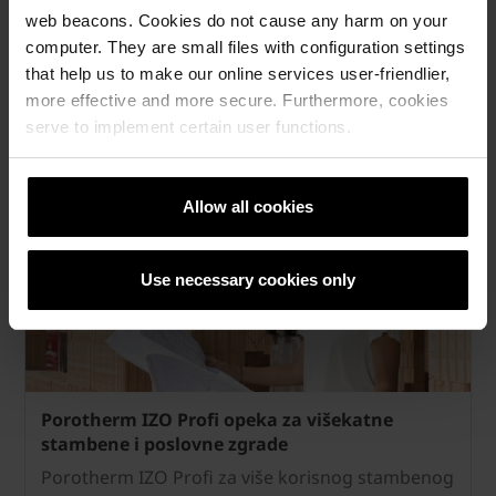
web beacons. Cookies do not cause any harm on your
IZO Profi opeka punjena kamenom vunom za
computer. They are small files with configuration settings
obiteljske kuće
that help us to make our online services user-friendlier,
Najbolja toplinska zaštita s Porotherm IZO Profi
more effective and more secure. Furthermore, cookies
brušenom opekom punjenom kamenom vunom.
serve to implement certain user functions.
Allow all cookies
Use necessary cookies only
Porotherm IZO Profi opeka za višekatne
stambene i poslovne zgrade
Porotherm IZO Profi za više korisnog stambenog