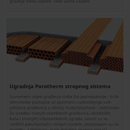
gradnje treba slijediti neke važne savjete.
Ugradnja Porotherm stropnog sistema
Suvremeni uvjeti građenja traže što jednostavnije i brže
tehnološke postupke uz optimalno zadovoljenje svih
zahtjeva građevina u smislu funkcionalnosti i stabilnosti.
Za izvedbu manjih stambenih građevina, obiteljskih
kuća i (manjih) višestambenih zgrada, razvili su se
različiti polumontažni stropni sistemi. Jednostavni su za
izvedbu, zahtijevaju malo dodatne opreme (oplata,