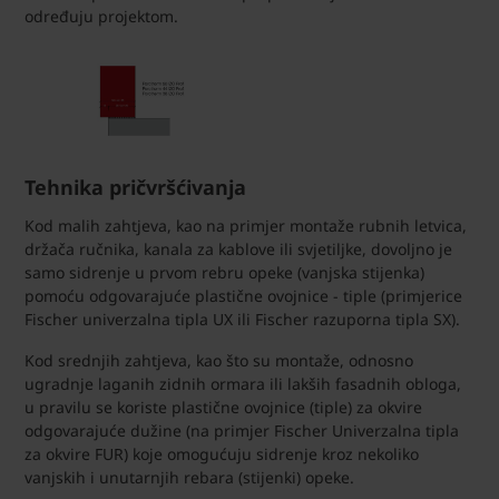
određuju projektom.
Tehnika pričvršćivanja
Kod malih zahtjeva, kao na primjer montaže rubnih letvica,
držača ručnika, kanala za kablove ili svjetiljke, dovoljno je
samo sidrenje u prvom rebru opeke (vanjska stijenka)
pomoću odgovarajuće plastične ovojnice - tiple (primjerice
Fischer univerzalna tipla UX ili Fischer razuporna tipla SX).
Kod srednjih zahtjeva, kao što su montaže, odnosno
ugradnje laganih zidnih ormara ili lakših fasadnih obloga,
u pravilu se koriste plastične ovojnice (tiple) za okvire
odgovarajuće dužine (na primjer Fischer Univerzalna tipla
za okvire FUR) koje omogućuju sidrenje kroz nekoliko
vanjskih i unutarnjih rebara (stijenki) opeke.