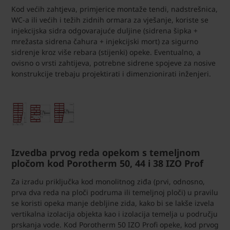
Kod većih zahtjeva, primjerice montaže tendi, nadstrešnica,
WC-a ili većih i težih zidnih ormara za vješanje, koriste se
injekcijska sidra odgovarajuće duljine (sidrena šipka +
mrežasta sidrena čahura + injekcijski mort) za sigurno
sidrenje kroz više rebara (stijenki) opeke. Eventualno, a
ovisno o vrsti zahtijeva, potrebne sidrene spojeve za nosive
konstrukcije trebaju projektirati i dimenzionirati inženjeri.
Izvedba prvog reda opekom s temeljnom
pločom kod Porotherm 50, 44 i 38 IZO Prof
Za izradu priključka kod monolitnog ziđa (prvi, odnosno,
prva dva reda na ploči podruma ili temeljnoj ploči) u pravilu
se koristi opeka manje debljine zida, kako bi se lakše izvela
vertikalna izolacija objekta kao i izolacija temelja u području
prskanja vode. Kod Porotherm 50 IZO Profi opeke, kod prvog