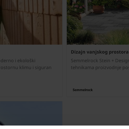
Dizajn vanjskog prostora
derno i ekološki
Semmelrock Stein + Desig
rostornu klimu i siguran
tehnikama proizvodnje pos