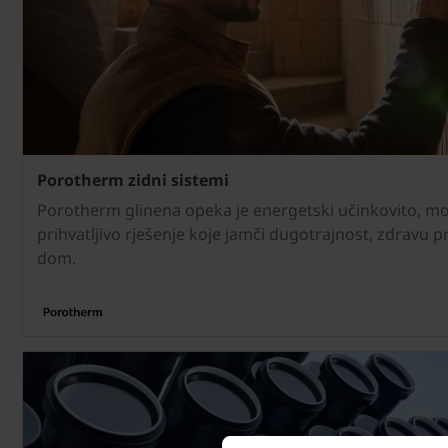
Porotherm zidni sistemi
Porotherm glinena opeka je energetski učinkovito, mo
prihvatljivo rješenje koje jamči dugotrajnost, zdravu p
dom.