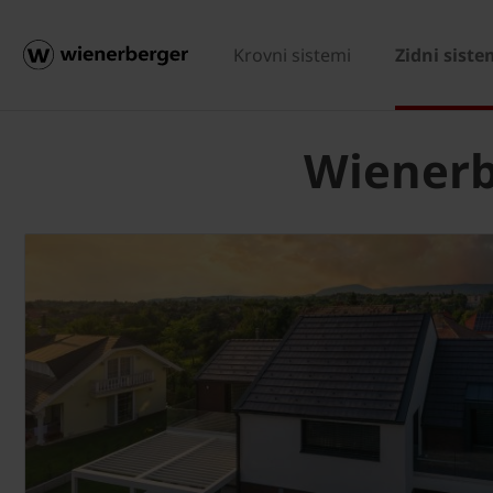
Krovni sistemi
Zidni siste
Wienerb