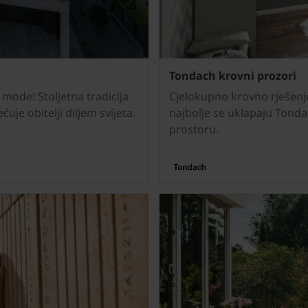
Tondach krovni prozori
 mode! Stoljetna tradicija
Cjelokupno krovno rješenje
uje obitelji diljem svijeta.
najbolje se uklapaju Tond
prostoru.