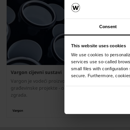
Consent
This website uses cookies
We use cookies to personalize
services use so-called brow
small files with configuration
Vargon cijevni sustavi
secure. Furthermore, cookies
Vargon je vodeći proizvođač visokokvalitetnih cijevi i su
građevinske projekte - od stambenih objekata do komerc
zgrada.