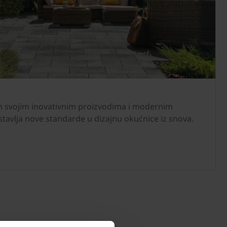
n svojim inovativnim proizvodima i modernim
tavlja nove standarde u dizajnu okućnice iz snova.