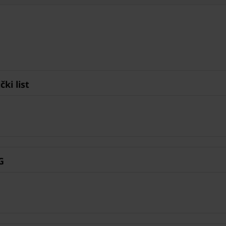
ki list
G