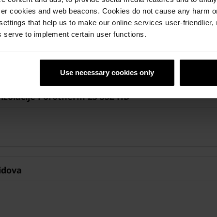
ser cookies and web beacons. Cookies do not cause any harm o
egradni zidovi
 settings that help us to make our online services user-friendlier
 serve to implement certain user functions.
Use necessary cookies only
 izolacije Porotherm 25 SSZ HD
idova