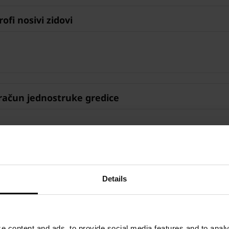
i nosivi zidovi
račun jednostruke gredice
ivanje
Details
 content and ads, to provide social media features and to analyz