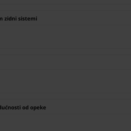
 zidni sistemi
ućnosti od opeke