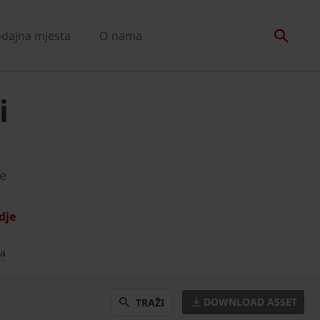
dajna mjesta
O nama
i
e
dje
ja
DOWNLOAD ASSET
TRAŽI