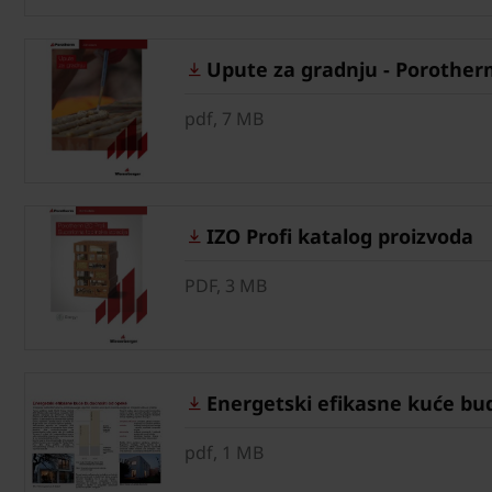
Upute za gradnju - Porotherm
pdf, 7 MB
IZO Profi katalog proizvoda
PDF, 3 MB
Energetski efikasne kuće bud
pdf, 1 MB