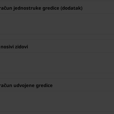
ačun jednostruke gredice (dodatak)
osivi zidovi
račun udvojene gredice