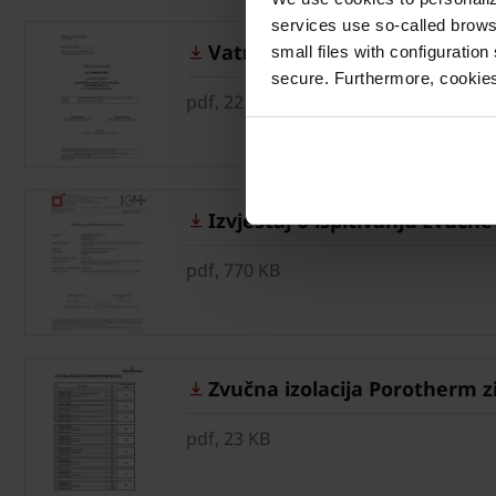
services use so-called brow
Vatrootpornost Porotherm pr
small files with configuration
secure. Furthermore, cookies
pdf, 221 KB
Izvještaj o ispitivanju zvucne
pdf, 770 KB
Zvučna izolacija Porotherm z
pdf, 23 KB