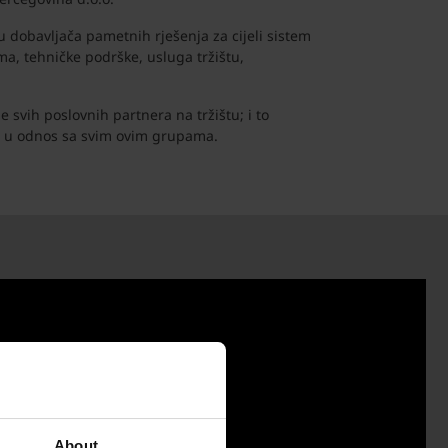
 dobavljača pametnih rješenja za cijeli sistem
ma, tehničke podrške, usluga tržištu,
svih poslovnih partnera na tržištu; i to
ati u odnos sa svim ovim grupama.
About