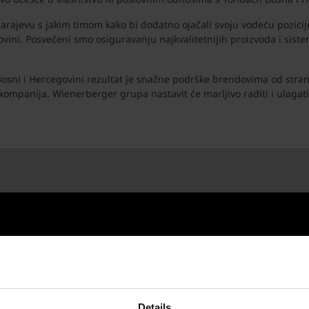
arajevu s jakim timom kako bi dodatno ojačali svoju vodeću poziciju
ovini. Posvećeni smo osiguravanju najkvalitetnijih proizvoda i siste
sni i Hercegovini rezultat je snažne podrške brendovima od strane 
h kompanija. Wienerberger grupa nastavit će marljivo raditi i ulag
Details