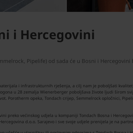
i i Hercegovini
elrock, Pipelife) od sada će u Bosni i Hercegovini 
jala i infrastrukturnih rješenja, a cilj nam je poboljšati kvalitetu
pogona u 28 zemalja Wienerberger poboljšava živote ljudi širom svi
 život. Porotherm opeka, Tondach crijep, Semmelrock opločnici, Pipeli
vini preko većinskog udjela u kompaniji Tondach Bosna i Hercegovi
ercegovina d.o.o. Sarajevo i sve svoje udjele prenijela je na partn
vo učešće u vlasništvu ili poslovnim odnosima s Tondach Bosna i H