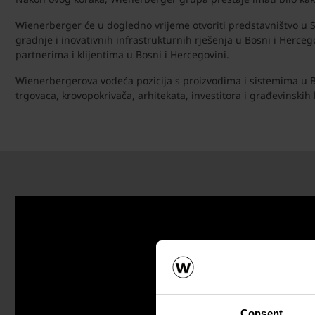
Wienerberger će u dogledno vrijeme otvoriti predstavništvo u S
gradnje i inovativnih infrastrukturnih rješenja u Bosni i Herceg
partnerima i klijentima u Bosni i Hercegovini.
Wienerbergerova vodeća pozicija s proizvodima i sistemima u Bo
trgovaca, krovopokrivača, arhitekata, investitora i građevinski
Consent