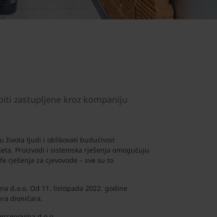
biti zastupljene kroz kompaniju
 života ljudi i oblikovati budućnost
jeta. Proizvodi i sistemska rješenja omogućuju
fe rješenja za cjevovode – sve su to
na d.o.o. Od 11. listopada 2022. godine
era dioničara.
ercegovina d.o.o.