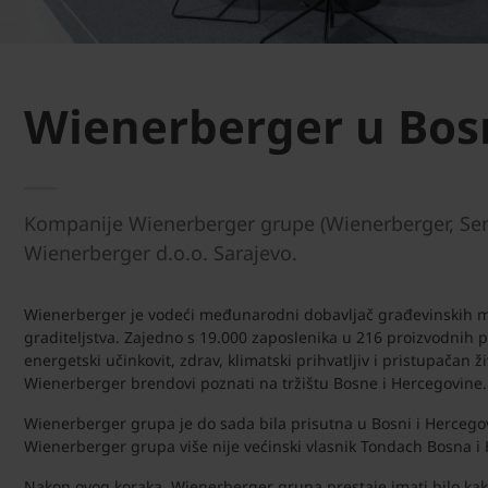
Wienerberger u Bosn
Kompanije Wienerberger grupe (Wienerberger, Semm
Wienerberger d.o.o. Sarajevo.
Wienerberger je vodeći međunarodni dobavljač građevinskih materi
graditeljstva. Zajedno s 19.000 zaposlenika u 216 proizvodnih 
energetski učinkovit, zdrav, klimatski prihvatljiv i pristupačan
Wienerberger brendovi poznati na tržištu Bosne i Hercegovine.
Wienerberger grupa je do sada bila prisutna u Bosni i Hercego
Wienerberger grupa više nije većinski vlasnik Tondach Bosna i H
Nakon ovog koraka, Wienerberger grupa prestaje imati bilo kak