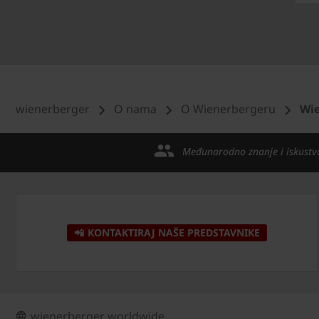
wienerberger
O nama
O Wienerbergeru
Wie
Međunarodno znanje i iskustv
📲 KONTAKTIRAJ NAŠE PREDSTAVNIKE
wienerberger worldwide