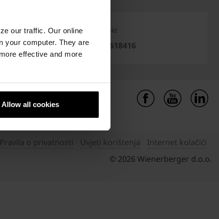
Kontakt
e our traffic. Our online
n your computer. They are
+38733618416
, more effective and more
Allow all cookies
Pravila o privatnosti
Uvjeti korištenja
Internet kolačići
© 2026 Wienerberger d.o.o.