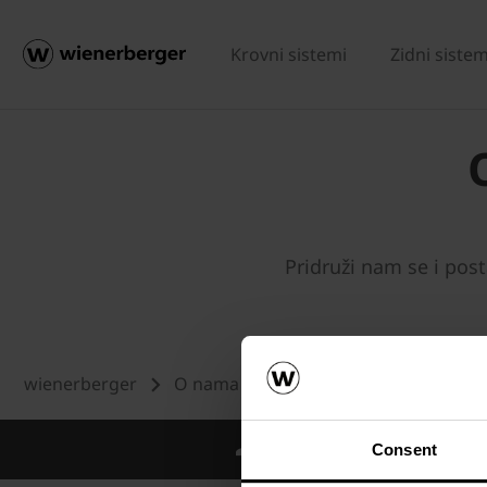
Krovni sistemi
Zidni sistem
Pridruži nam se i po
wienerberger
O nama
Ljudski potencijali
Ot
Međunarodno znanje i iskustv
Consent