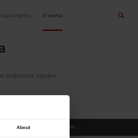
dajna mjesta
O nama
a
o budućnost zajedno.
a od održivog građevinskog materijala
About