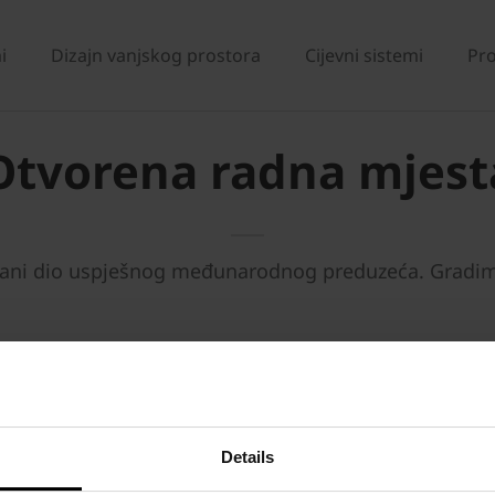
i
Dizajn vanjskog prostora
Cijevni sistemi
Pro
Otvorena radna mjest
stani dio uspješnog međunarodnog preduzeća.
Gradim
vorena radna mjesta
o
Profesionalna tehnička podrška i servis
Rješenj
Details