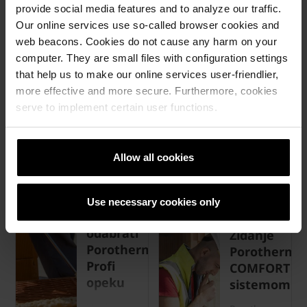
Savjeti
provide social media features and to analyze our traffic.
Our online services use so-called browser cookies and
Porotherm opeka
Upustva za gradnju
web beacons. Cookies do not cause any harm on your
computer. They are small files with configuration settings
Porotherm opekom
that help us to make our online services user-friendlier,
Izbor je
more effective and more secure. Furthermore, cookies
na
Zidanje
serve to implement certain user functions.
vama!
Porotherm
Profi
Izgradi
sistemom
život kakav
Allow all cookies
želiš uz
Gradnja
Porotherm
kroz sva
opeku.
Use necessary cookies only
četiri
Zašto
godišnja
doba samo
odabrati
Zidanje
uz
Porotherm
Porotherm
Porotherm
Profi
COMFORT
Profi &
opeku
Dryfix.extra.
sistemom
U odnosu