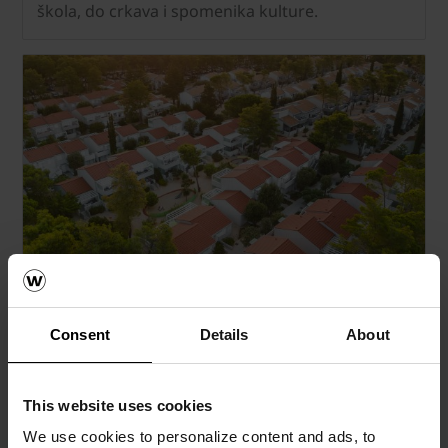
škola, do crkava i spomenika kulture.
Turistički objekti
Novi trendovi u turizmu zahtjevaju objekte koji će
zaokružiti cjelokupan doživljaj odmora.
Consent
Details
About
Inspirativna arhitektonska rješenja po kojima će
se odmor pamtiti godinama.
This website uses cookies
We use cookies to personalize content and ads, to