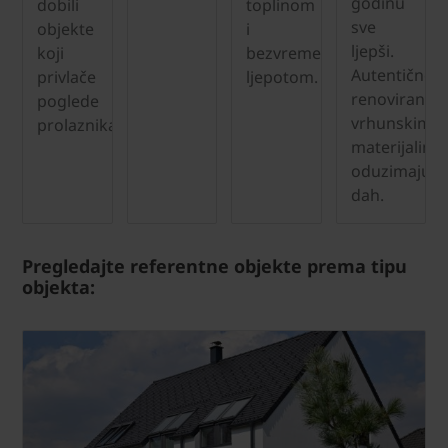
godinu
dobili
toplinom
sve
objekte
i
ljepši.
koji
bezvremenskom
Autentično
privlače
ljepotom.
renovirani
poglede
vrhunskim
prolaznika.
materijalima
oduzimaju
dah.
Pregledajte referentne objekte prema tipu
objekta: