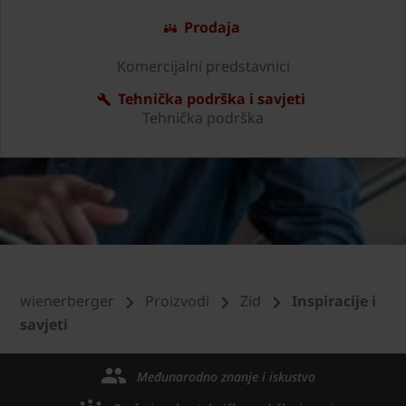
Prodaja
Komercijalni predstavnici
Tehnička podrška i savjeti
Tehnička podrška
wienerberger
Proizvodi
Zid
Inspiracije i
savjeti
Međunarodno znanje i iskustvo