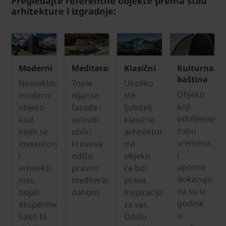
Pregledajte referentne objekte prema stilu
arhitekture i izgradnje:
Moderni
Mediteranski
Klasični
Kulturna
baština
Nesvakidašnji,
Tople
Ukoliko
Objekti
moderni
nijanse
ste
koji
objekti
fasada i
ljubitelj
odolijevaju
kod
valoviti
klasične
zubu
kojih se
oblici
arhitekture
vremena
investitori
krovova
ovi
i
i
odišu
objekti
uporno
arhitekti
pravim
će biti
dokazuju
nisu
mediteranskim
prava
da su iz
bojali
dahom.
inspiracija
godine
eksperimentirati
za vas.
u
kako bi
Odišu