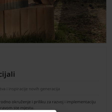
ijali
a i inspiracije novih generacija
dno okruženje i priliku za razvoj i implementaciju
 pravom ste mjestu.