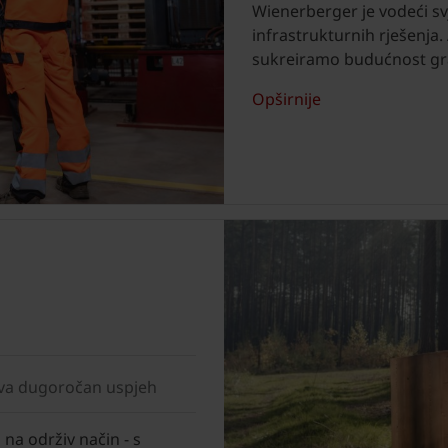
Wienerberger je vodeći sv
infrastrukturnih rješenja. 
sukreiramo budućnost gr
Opširnije
ava dugoročan uspjeh
a na održiv način - s