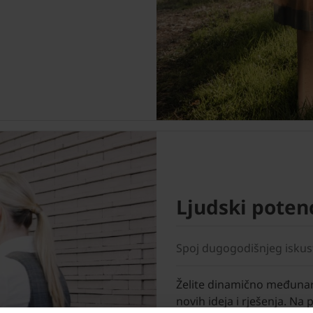
Ljudski potenc
Spoj dugogodišnjeg iskustv
Želite dinamično međunaro
novih ideja i rješenja. Na