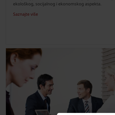
ekološkog, socijalnog i ekonomskog aspekta.
Saznajte više