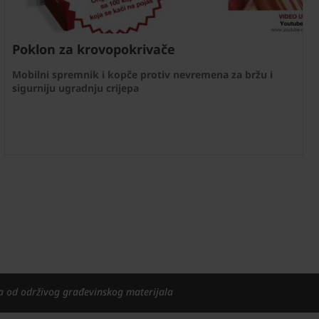
Poklon za krovopokrivače
Mobilni spremnik i kopče protiv nevremena za bržu i
sigurniju ugradnju crijepa
a od održivog građevinskog materijala