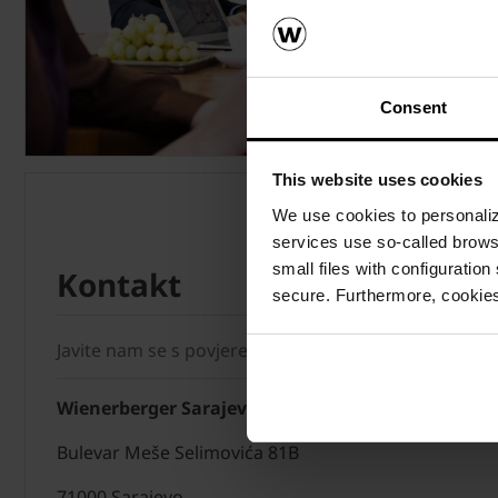
Consent
This website uses cookies
We use cookies to personalize
services use so-called brow
small files with configuration
Kontakt
secure. Furthermore, cookies
Javite nam se s povjerenjem
Wienerberger Sarajevo d.o.o
Bulevar Meše Selimovića 81B
71000 Sarajevo