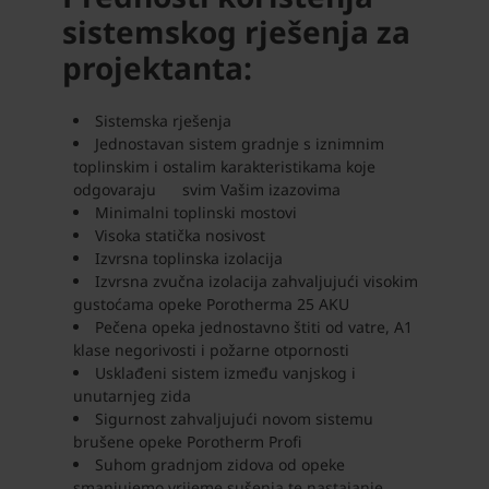
sistemskog rješenja za
projektanta:
Sistemska rješenja
Jednostavan sistem gradnje s iznimnim
toplinskim i ostalim karakteristikama koje
odgovaraju svim Vašim izazovima
Minimalni toplinski mostovi
Visoka statička nosivost
Izvrsna toplinska izolacija
Izvrsna zvučna izolacija zahvaljujući visokim
gustoćama opeke Porotherma 25 AKU
Pečena opeka jednostavno štiti od vatre, A1
klase negorivosti i požarne otpornosti
Usklađeni sistem između vanjskog i
unutarnjeg zida
Sigurnost zahvaljujući novom sistemu
brušene opeke Porotherm Profi
Suhom gradnjom zidova od opeke
smanjujemo vrijeme sušenja te nastajanje