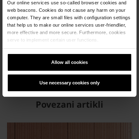
Our online services use so-called browser cookies and
web beacons. Cookies do not cause any harm on your
computer. They are small files with configuration settings
that help us to make our online services user-friendlier,
more effective and more secure. Furthermore, cookies
serve to implement certain user functions.
Allow all cookies
Upute za gradnju s IZO Profi opekom
Informirajte se kako graditi s IZO Profi opekom.
Use necessary cookies only
Povezani artikli