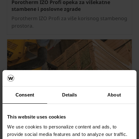
Porotherm IZO Profi opeka za višekatne
stambene i poslovne zgrade
Porotherm IZO Profi za više korisnog stambenog
prostora.
Consent
Details
About
Važni savjeti za gradnju s IZO Profi opekom
This website uses cookies
Informirajte se s važnim savjetima za gradnju s
IZO Profi opekom.
We use cookies to personalize content and ads, to
provide social media features and to analyze our traffic.