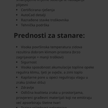
plijesni
Certificirana rješenja
AutoCad detalji
Razrađene stavke troškovnika
Tehnička podrška
Prednosti za stanare:
Visoka površinska temperatura zidova
rezultira dobrom klimom prostora (brzo
zagrijavanje = manji troškovi)
Sigurnost
Visoka sposobnost akumulacije topline opeke
regulira klimu, ljeti je svježe, a zimi toplo
Kapilarne pore u opeci reguliraju vlagu u
zraku (zidovi dišu)
Zdravlje
Odlična kvaliteta zraka u prostorijama,
provjereni građevni materijali koji ne emitiraju
već apsorbiraju štetne tvari
Trajna vrijednost nekretnine