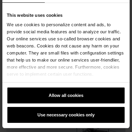
Povezani artikli
This website uses cookies
We use cookies to personalize content and ads, to
provide social media features and to analyze our traffic.
Our online services use so-called browser cookies and
web beacons. Cookies do not cause any harm on your
computer. They are small files with configuration settings
that help us to make our online services user-friendlier,
more effective and more secure. Furthermore, cookies
serve to implement certain user functions.
Tondach glineni crepovi
Allow all cookies
Za mnoge ljude, krov znači osjećaj sigurnosti i šarma jer
je on najistaknutiji i zaštitni element objekta.
Use necessary cookies only