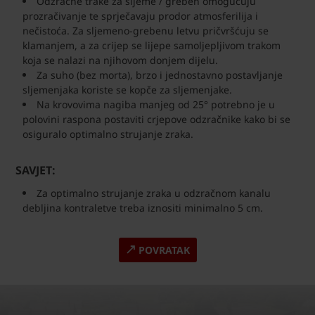
Odzračne trake za sljeme / greben omogućuju
prozračivanje te sprječavaju prodor atmosferilija i
nečistoća. Za sljemeno-grebenu letvu pričvršćuju se
klamanjem, a za crijep se lijepe samoljepljivom trakom
koja se nalazi na njihovom donjem dijelu.
Za suho (bez morta), brzo i jednostavno postavljanje
sljemenjaka koriste se kopče za sljemenjake.
Na krovovima nagiba manjeg od 25° potrebno je u
polovini raspona postaviti crjepove odzračnike kako bi se
osiguralo optimalno strujanje zraka.
SAVJET:
Za optimalno strujanje zraka u odzračnom kanalu
debljina kontraletve treba iznositi minimalno 5 cm.
POVRATAK