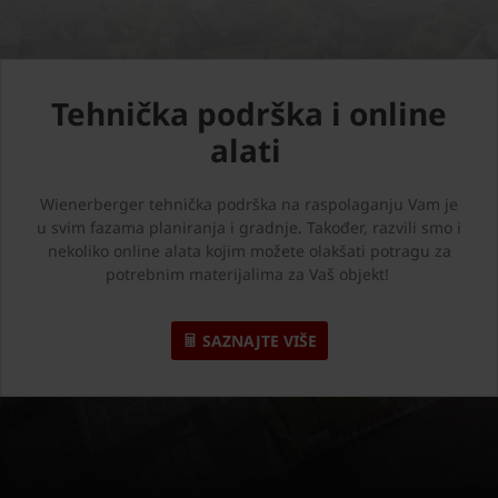
Tehnička podrška i online
alati
Wienerberger tehnička podrška na raspolaganju Vam je
u svim fazama planiranja i gradnje. Također, razvili smo i
nekoliko online alata kojim možete olakšati potragu za
potrebnim materijalima za Vaš objekt!
SAZNAJTE VIŠE