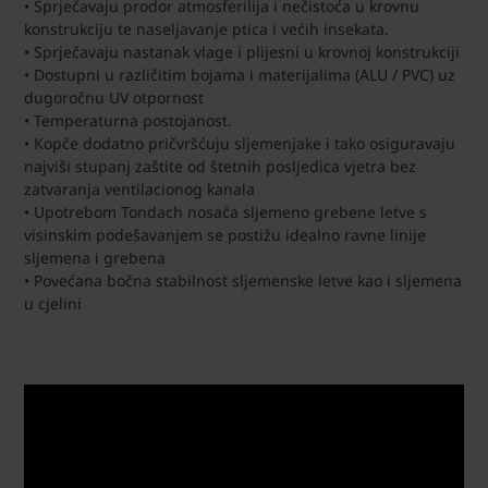
• Sprječavaju prodor atmosferilija i nečistoća u krovnu
konstrukciju te naseljavanje ptica i većih insekata.
• Sprječavaju nastanak vlage i plijesni u krovnoj konstrukciji
• Dostupni u različitim bojama i materijalima (ALU / PVC) uz
dugoročnu UV otpornost
• Temperaturna postojanost.
• Kopče dodatno pričvršćuju sljemenjake i tako osiguravaju
najviši stupanj zaštite od štetnih posljedica vjetra bez
zatvaranja ventilacionog kanala
• Upotrebom Tondach nosača sljemeno grebene letve s
visinskim podešavanjem se postižu idealno ravne linije
sljemena i grebena
• Povećana bočna stabilnost sljemenske letve kao i sljemena
u cjelini