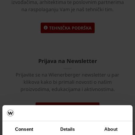
izvođačima, arhitektima te poslovnim partnerima
na raspolaganju Vam je naš tehnički tim.
TEHNIČKA PODRŠKA
Prijava na Newsletter
Prijavite se na Wienerberger newsletter u par
klikova kako bi primali novosti o našim
proizvodima, edukacijama i aktivnostima.
PRIJAVA NA NEWSLETTER
Consent
Details
About