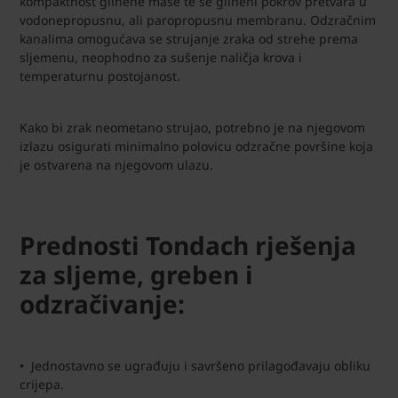
kompaktnost glinene mase te se glineni pokrov pretvara u
vodonepropusnu, ali paropropusnu membranu. Odzračnim
kanalima omogućava se strujanje zraka od strehe prema
sljemenu, neophodno za sušenje naličja krova i
temperaturnu postojanost.
Kako bi zrak neometano strujao, potrebno je na njegovom
izlazu osigurati minimalno polovicu odzračne površine koja
je ostvarena na njegovom ulazu.
Prednosti Tondach rješenja
za sljeme, greben i
odzračivanje:
• Jednostavno se ugrađuju i savršeno prilagođavaju obliku
crijepa.