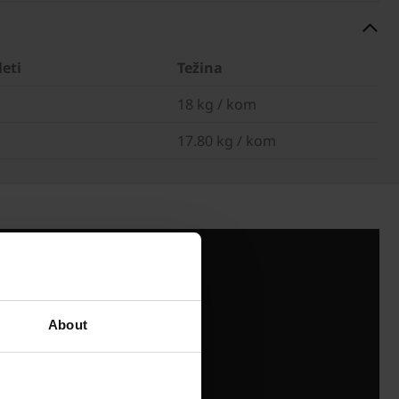
leti
Težina
18 kg / kom
17.80 kg / kom
About