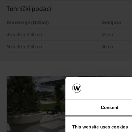
Tehnički podaci
Dimenzije (DxŠxV)
Debljina
45 x 45 x 3.80 cm
45 cm
60 x 30 x 3.80 cm
30 cm
Consent
This website uses cookies