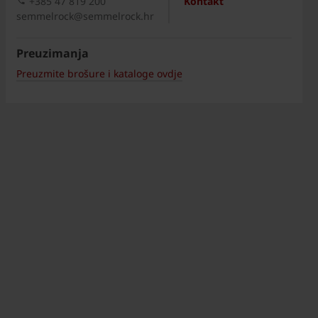
+385 47 819 200​
Kontakt
semmelrock@semmelrock.hr
Preuzimanja
Preuzmite brošure i kataloge ovdje