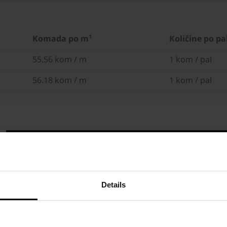
Komada po m¹
Količine po pa
55.56 kom / m
1 kom / pal
56.18 kom / m
1 kom / pal
Details