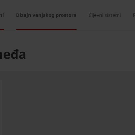
mi
Dizajn vanjskog prostora
Cijevni sistemi
međa