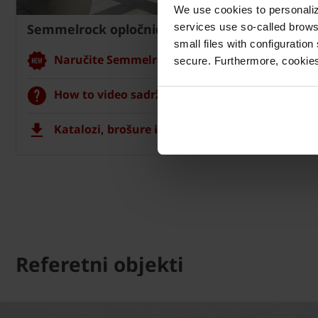
We use cookies to personalize
Semmelrock opločnici
services use so-called brow
small files with configuration
Naručite Semmelrock CAD vizualizaciju
secure. Furthermore, cookies
How to video sadržaj
Katalozi, brošure i tehnička dokumentacija
Referetni objekti