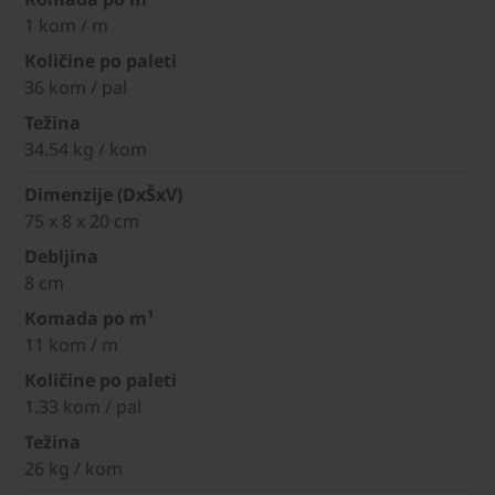
1 kom / m
Količine po paleti
36 kom / pal
Težina
34.54 kg / kom
Dimenzije (DxŠxV)
75 x 8 x 20 cm
Debljina
8 cm
Komada po m¹
11 kom / m
Količine po paleti
1.33 kom / pal
Težina
26 kg / kom