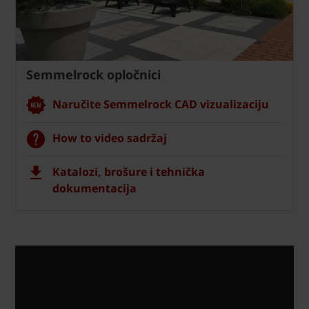
Semmelrock opločnici
Naručite Semmelrock CAD vizualizaciju
How to video sadržaj
Katalozi, brošure i tehnička
dokumentacija