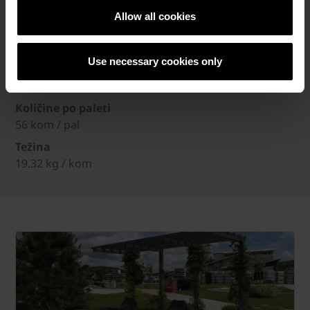
75 x 6 x 20 cm
Allow all cookies
Debljina
6 cm
Use necessary cookies only
Komada po m¹
1.33 kom / m
Količine po paleti
56 kom / pal
Težina
19.32 kg / kom