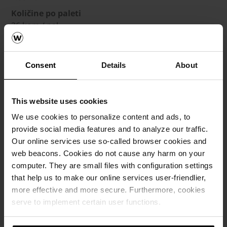
Količine po paleti
36 kom / pal
Težina
34.70 kg / kom
Consent
Details
About
Dimenzije (DxŠxV)
100 x 5 x 20 cm
This website uses cookies
Debljina
5 cm
We use cookies to personalize content and ads, to
provide social media features and to analyze our traffic.
Komada po m¹
Our online services use so-called browser cookies and
1 kom / m
web beacons. Cookies do not cause any harm on your
Količine po paleti
computer. They are small files with configuration settings
60 kom / pal
that help us to make our online services user-friendlier,
Težina
more effective and more secure. Furthermore, cookies
21.60 kg / kom
serve to implement certain user functions.
Dimenzije (DxŠxV)