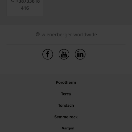
+38733618
416
wienerberger worldwide