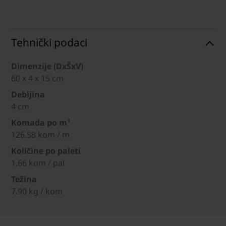
Tehnički podaci
Dimenzije (DxŠxV)
60 x 4 x 15 cm
Debljina
4 cm
Komada po m¹
126.58 kom / m
Količine po paleti
1.66 kom / pal
Težina
7.90 kg / kom