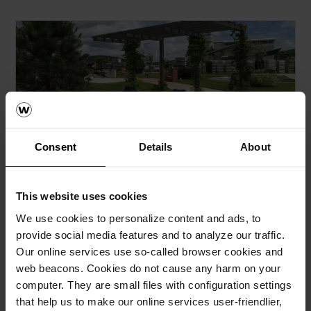
Consent
Details
About
Semmelrock opločnici
This website uses cookies
Naručite Semmelrock CAD vizualizaciju
We use cookies to personalize content and ads, to
provide social media features and to analyze our traffic.
How to video sadržaj
Our online services use so-called browser cookies and
web beacons. Cookies do not cause any harm on your
Katalozi, brošure i tehnička
computer. They are small files with configuration settings
dokumentacija
that help us to make our online services user-friendlier,