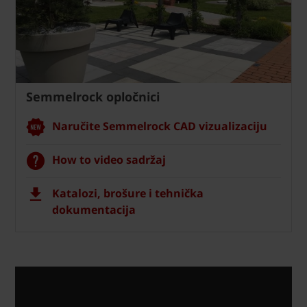
Semmelrock opločnici
Naručite Semmelrock CAD vizualizaciju
How to video sadržaj
Katalozi, brošure i tehnička
dokumentacija