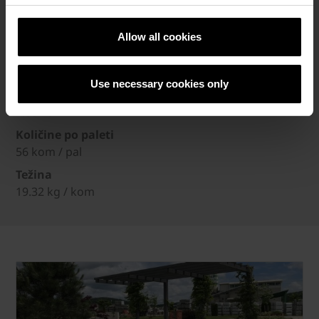
Dimenzije (DxŠxV)
75 x 6 x 20 cm
Allow all cookies
Debljina
6 cm
Use necessary cookies only
Komada po m¹
1.33 kom / m
Količine po paleti
56 kom / pal
Težina
19.32 kg / kom