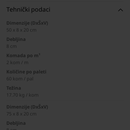
Tehnički podaci
Dimenzije (DxŠxV)
50 x 8 x 20 cm
Debljina
8 cm
Komada po m¹
2 kom / m
Količine po paleti
60 kom / pal
Težina
17.70 kg / kom
Dimenzije (DxŠxV)
75 x 8 x 20 cm
Debljina