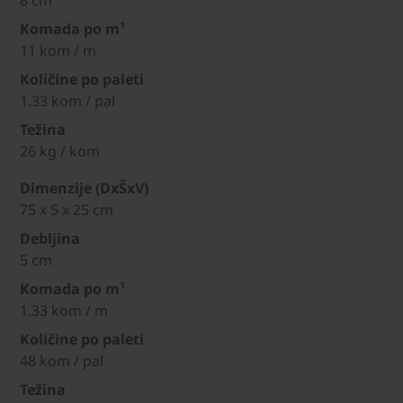
8 cm
Komada po m¹
11 kom / m
Količine po paleti
1.33 kom / pal
Težina
26 kg / kom
Dimenzije (DxŠxV)
75 x 5 x 25 cm
Debljina
5 cm
Komada po m¹
1.33 kom / m
Količine po paleti
48 kom / pal
Težina