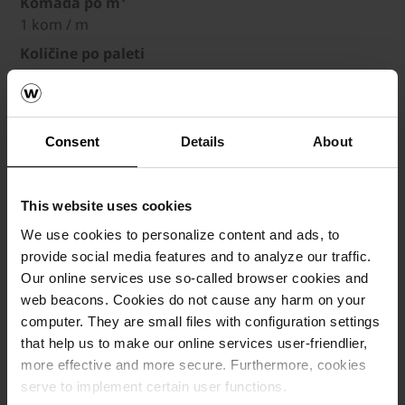
Komada po m¹
1 kom / m
Količine po paleti
36 kom / pal
Težina
34.54 kg / kom
Consent
Details
About
Dimenzije (DxŠxV)
100 x 5 x 20 cm
This website uses cookies
Debljina
5 cm
We use cookies to personalize content and ads, to
provide social media features and to analyze our traffic.
Komada po m¹
Our online services use so-called browser cookies and
1 kom / m
web beacons. Cookies do not cause any harm on your
Količine po paleti
computer. They are small files with configuration settings
60 kom / pal
that help us to make our online services user-friendlier,
Težina
more effective and more secure. Furthermore, cookies
21.60 kg / kom
serve to implement certain user functions.