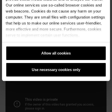
Our online services use so-called browser cookies and
Semmelrock opločnici
web beacons. Cookies do not cause any harm on your
computer. They are small files with configuration settings
Naručite Semmelrock CAD vizualizaciju
that help us to make our online services user-friendlier,
more effective and more secure. Furthermore, cookies
How to video sadržaj
serve to implement certain user functions.
Katalozi, brošure i tehnička
dokumentacija
Allow all cookies
Use necessary cookies only