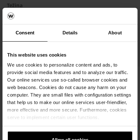
Težina
131 kg / kom
Nosivost
Consent
Details
About
Broj artikla
61827217
This website uses cookies
We use cookies to personalize content and ads, to
provide social media features and to analyze our traffic.
Our online services use so-called browser cookies and
web beacons. Cookies do not cause any harm on your
computer. They are small files with configuration settings
that help us to make our online services user-friendlier,
more effective and more secure. Furthermore, cookies
serve to implement certain user functions.
Allow all cookies