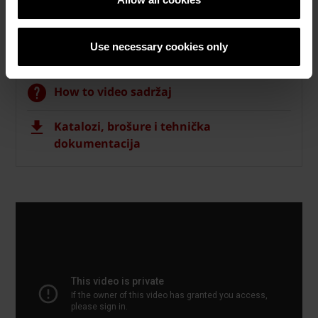
Semmelrock opločnici
Use necessary cookies only
Naručite Semmelrock CAD vizualizaciju
How to video sadržaj
Katalozi, brošure i tehnička
dokumentacija