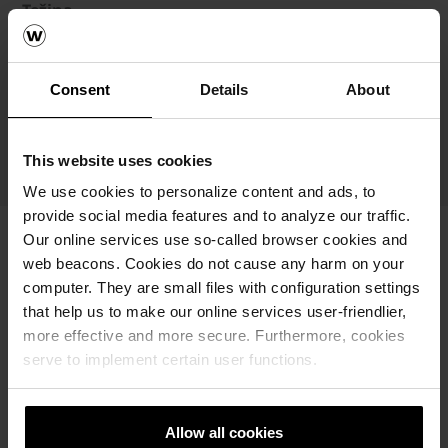
Težina
3.15 kg / kom
Nosivost
Consent
Details
About
Broj artikla
61827819
This website uses cookies
We use cookies to personalize content and ads, to
provide social media features and to analyze our traffic.
Our online services use so-called browser cookies and
web beacons. Cookies do not cause any harm on your
computer. They are small files with configuration settings
that help us to make our online services user-friendlier,
more effective and more secure. Furthermore, cookies
serve to implement certain user functions.
Allow all cookies