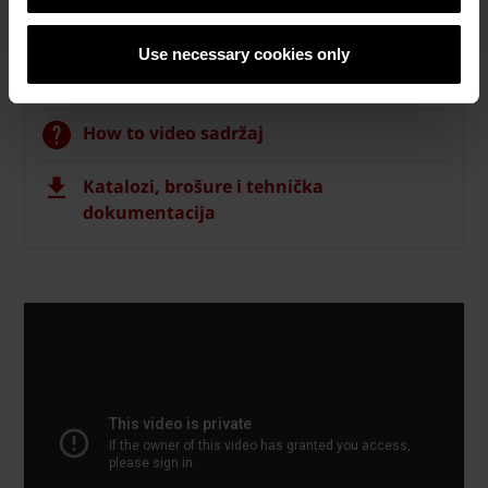
Semmelrock opločnici
Use necessary cookies only
Naručite Semmelrock CAD vizualizaciju
How to video sadržaj
Katalozi, brošure i tehnička
dokumentacija