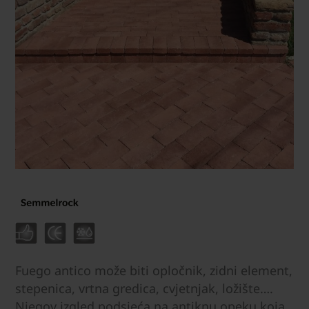
Fuego antico može biti opločnik, zidni element,
stepenica, vrtna gredica, cvjetnjak, ložište….
Njegov izgled podsjeća na antiknu opeku koja