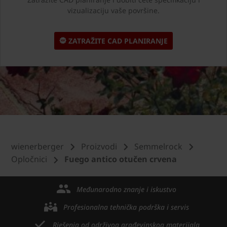
vizualizaciju vaše površine.
ZATRAŽITE CAD PLANIRANJE
wienerberger
Proizvodi
Semmelrock
Opločnici
Fuego antico otučen crvena
Međunarodno znanje i iskustvo
Profesionalna tehnička podrška i servis
Rješenja od održivog građevinskog materijala