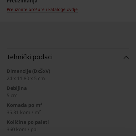
Preuzimanja
Preuzmite brošure i kataloge ovdje
Tehnički podaci
Dimenzije (DxŠxV)
24 x 11.80 x 5 cm
Debljina
5 cm
Komada po m²
35.31 kom / m²
Količina po paleti
360 kom / pal