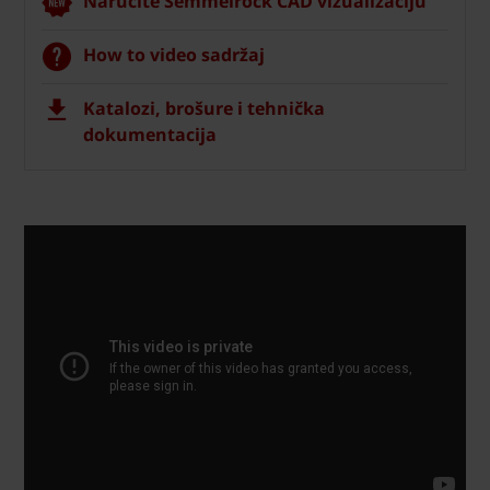
Naručite Semmelrock CAD vizualizaciju
How to video sadržaj
Katalozi, brošure i tehnička
dokumentacija