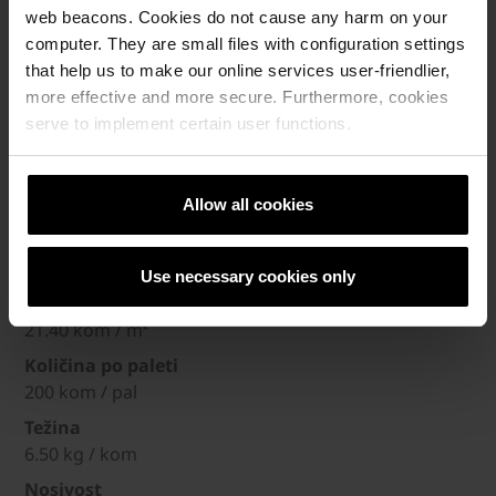
web beacons. Cookies do not cause any harm on your
Nosivost
computer. They are small files with configuration settings
that help us to make our online services user-friendlier,
more effective and more secure. Furthermore, cookies
Broj artikla
serve to implement certain user functions.
61827859
Dimenzije (DxŠxV)
25 x 18.70 x 6 cm
Allow all cookies
Debljina
6 cm
Use necessary cookies only
Komada po m²
21.40 kom / m²
Količina po paleti
200 kom / pal
Težina
6.50 kg / kom
Nosivost