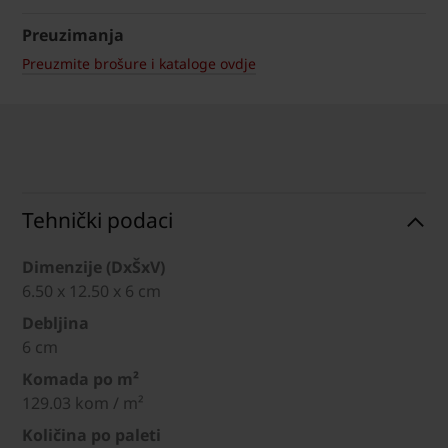
Preuzimanja
Preuzmite brošure i kataloge ovdje
Tehnički podaci
Dimenzije (DxŠxV)
6.50 x 12.50 x 6 cm
Debljina
6 cm
Komada po m²
129.03 kom / m²
Količina po paleti