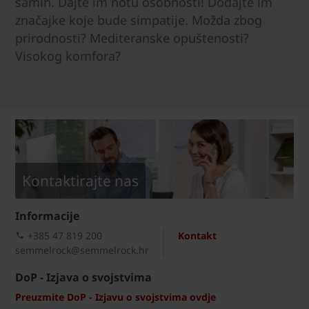
samih. Dajte im notu osobnosti! Dodajte im
značajke koje bude simpatije. Možda zbog
prirodnosti? Mediteranske opuštenosti?
Visokog komfora?
Kontaktirajte nas
Informacije
+385 47 819 200​
Kontakt
semmelrock@semmelrock.hr
DoP - Izjava o svojstvima
Preuzmite DoP - Izjavu o svojstvima ovdje