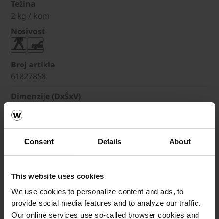
Težina
2 kg / kom
Nosivost
Broj artikla
61827858
Dimenzije (DxŠxV)
18.70 x 12.50 x 6 cm
Debljina
6 cm
Consent
Details
About
Komada po m²
43 kom / m²
This website uses cookies
Količina po paleti
432 kom / pal
We use cookies to personalize content and ads, to
provide social media features and to analyze our traffic.
Težina
Our online services use so-called browser cookies and
3.20 kg / kom