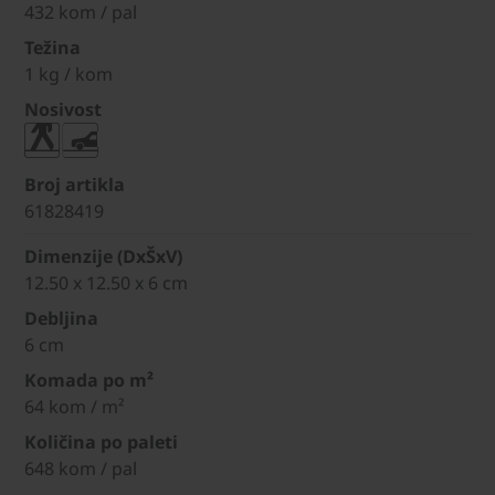
432 kom / pal
Težina
1 kg / kom
Nosivost
Broj artikla
61828419
Dimenzije (DxŠxV)
12.50 x 12.50 x 6 cm
Debljina
6 cm
Komada po m²
64 kom / m²
Količina po paleti
648 kom / pal