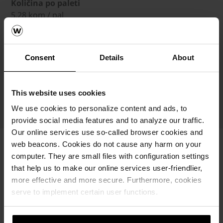
Količina po paleti
5.28 kom / pal
Težina
160 kg / m²
Consent
Details
About
Nosivost
Broj artikla
This website uses cookies
618210364
We use cookies to personalize content and ads, to
provide social media features and to analyze our traffic.
Our online services use so-called browser cookies and
web beacons. Cookies do not cause any harm on your
computer. They are small files with configuration settings
that help us to make our online services user-friendlier,
more effective and more secure. Furthermore, cookies
serve to implement certain user functions.