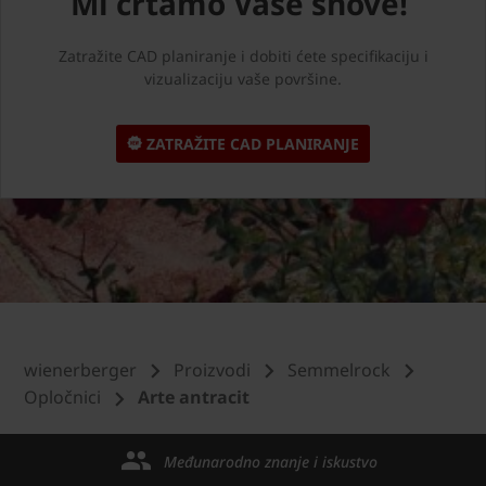
Mi crtamo Vaše snove!
Zatražite CAD planiranje i dobiti ćete specifikaciju i
vizualizaciju vaše površine.
ZATRAŽITE CAD PLANIRANJE
wienerberger
Proizvodi
Semmelrock
Opločnici
Arte antracit
Međunarodno znanje i iskustvo