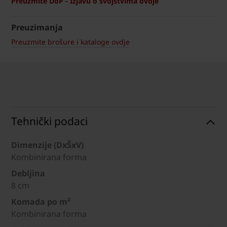
Preuzmite DoP - Izjavu o svojstvima ovdje
Preuzimanja
Preuzmite brošure i kataloge ovdje
Tehnički podaci
Dimenzije (DxŠxV)
Kombinirana forma
Debljina
8 cm
Komada po m²
Kombinirana forma