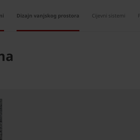
mi
Dizajn vanjskog prostora
Cijevni sistemi
ana