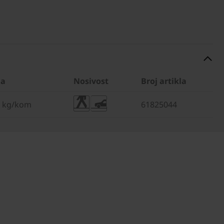
na
Nosivost
Broj artikla
9 kg/kom
61825044