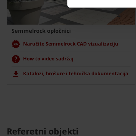
Semmelrock opločnici
Naručite Semmelrock CAD vizualizaciju
How to video sadržaj
Katalozi, brošure i tehnička dokumentacija
Referetni objekti