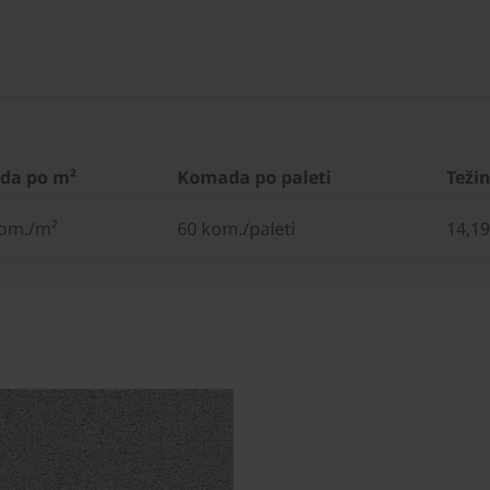
da po m²
Komada po paleti
Teži
kom./m²
60 kom./paleti
14,1