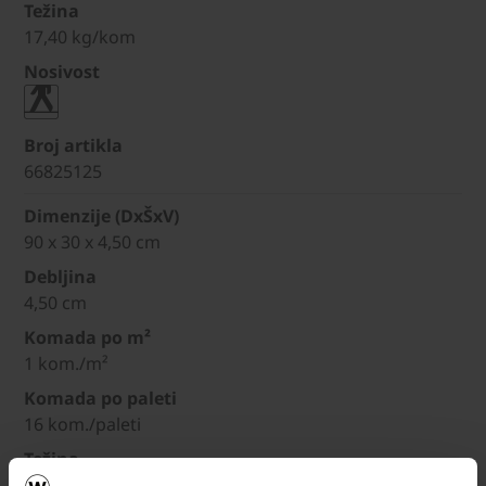
Težina
17,40 kg/kom
Nosivost
Broj artikla
66825125
Dimenzije (DxŠxV)
90 x 30 x 4,50 cm
Debljina
4,50 cm
Komada po m²
1 kom./m²
Komada po paleti
16 kom./paleti
Težina
26,10 kg/kom