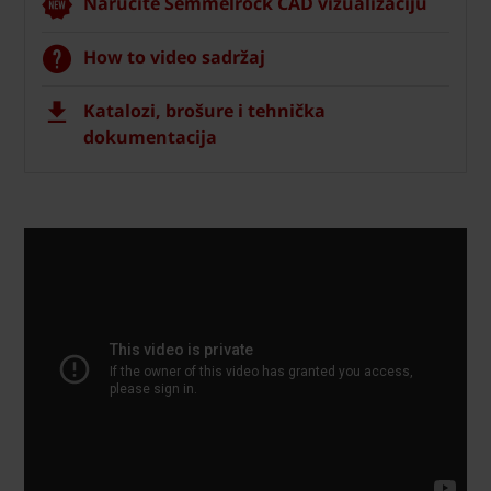
Naručite Semmelrock CAD vizualizaciju
How to video sadržaj
Katalozi, brošure i tehnička
dokumentacija