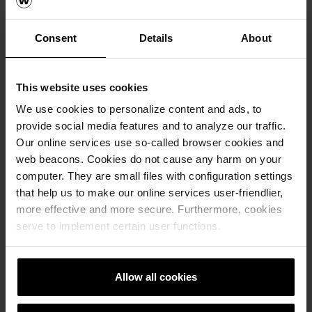
Nosivost
Consent
Details
About
Broj artikla
66826614
This website uses cookies
We use cookies to personalize content and ads, to
Dimenzije (DxŠxV)
provide social media features and to analyze our traffic.
30 x 30 x 4,50 cm
Our online services use so-called browser cookies and
Debljina
web beacons. Cookies do not cause any harm on your
4,50 cm
computer. They are small files with configuration settings
Komada po m²
that help us to make our online services user-friendlier,
11,11 kom./m²
more effective and more secure. Furthermore, cookies
serve to implement certain user functions.
Komada po paleti
46 kom./paleti
Težina
Allow all cookies
8,70 kg/kom
Nosivost