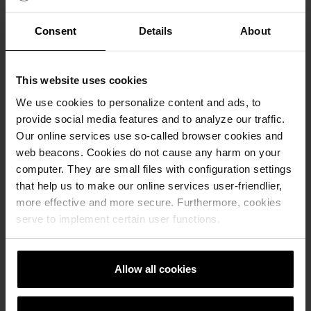
Consent
Details
About
Broj artikla
61829873
This website uses cookies
Dimenzije (DxŠxV)
60 x 80 x 10 cm
We use cookies to personalize content and ads, to
provide social media features and to analyze our traffic.
Debljina
Our online services use so-called browser cookies and
10 cm
web beacons. Cookies do not cause any harm on your
Komada po m²
computer. They are small files with configuration settings
2,08 kom./m²
that help us to make our online services user-friendlier,
Komada po paleti
more effective and more secure. Furthermore, cookies
12 kom./paleti
serve to implement certain user functions.
Težina
110,40 kg/kom
Allow all cookies
Nosivost