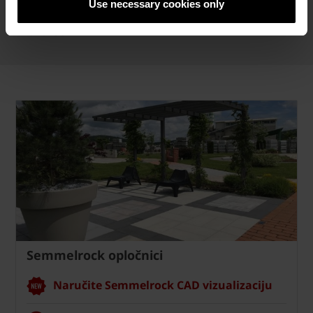
Use necessary cookies only
Broj artikla
61826256
Semmelrock opločnici
Naručite Semmelrock CAD vizualizaciju