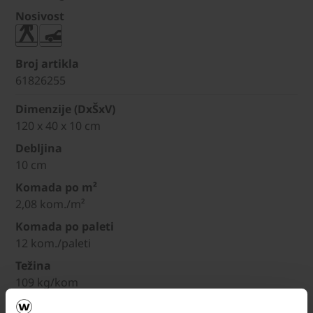
Nosivost
Broj artikla
61826255
Dimenzije (DxŠxV)
120 x 40 x 10 cm
Debljina
10 cm
Komada po m²
2,08 kom./m²
Komada po paleti
12 kom./paleti
Težina
109 kg/kom
Nosivost