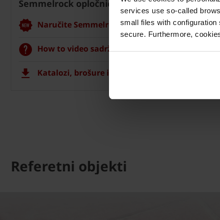
Semmelrock opločnici
services use so-called brow
small files with configuration
Naručite Semmelrock CAD vizualizaciju
secure. Furthermore, cookies
How to video sadržaj
Katalozi, brošure i tehnička dokumentacija
Referetni objekti