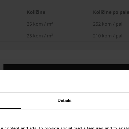
Količine
Količine po pale
25 kom / m²
252 kom / pal
25 kom / m²
210 kom / pal
Details
 content and ads, to provide social media features and to analyz