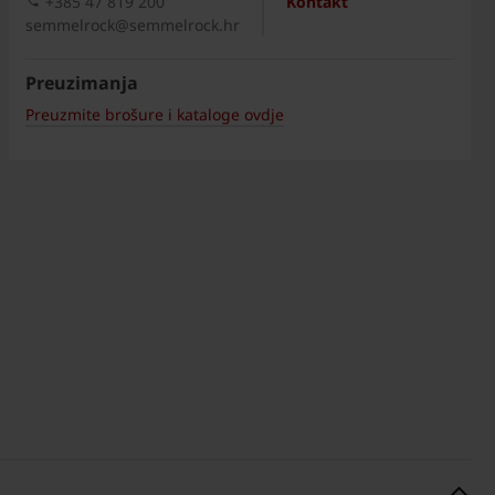
+385 47 819 200​
Kontakt
semmelrock@semmelrock.hr
Preuzimanja
Preuzmite brošure i kataloge ovdje