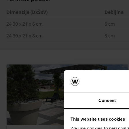
Dimenzije (DxŠxV)
Debljina
24,30 x 21 x 6 cm
6 cm
24,30 x 21 x 8 cm
8 cm
Consent
This website uses cookies
We use cookies to personalize