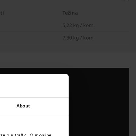
ti
Težina
5,22 kg / kom
7,30 kg / kom
About
e our traffic. Our online