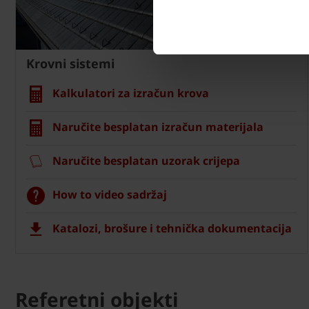
Krovni sistemi
Kalkulatori za izračun krova
Naručite besplatan izračun materijala
Naručite besplatan uzorak crijepa
How to video sadržaj
Katalozi, brošure i tehnička dokumentacija
Referetni objekti