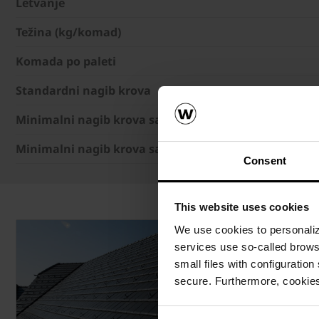
Letvanje
Težina (kg/komad)
Komada po paleti
Standardni nagib krova
Minimalni nagib krova sa sekundarnim krovom
Minimalni nagib krova sa vodonepropusnim sekund
Consent
This website uses cookies
We use cookies to personalize
services use so-called brow
small files with configuration
secure. Furthermore, cookies