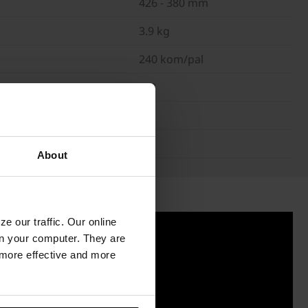
426 - 380 mm
3.9 kg
240 kom/pal
27°
22°
20°
About
e our traffic. Our online
n your computer. They are
, more effective and more