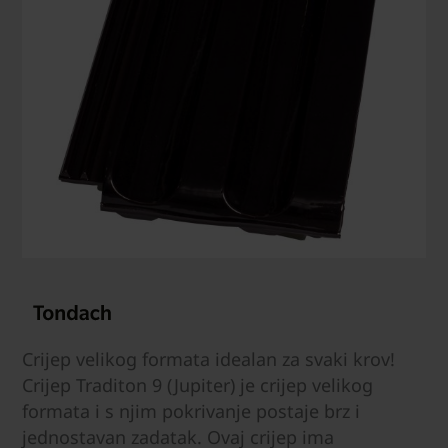
Crijep velikog formata idealan za svaki krov!
Crijep Traditon 9 (Jupiter) je crijep velikog
formata i s njim pokrivanje postaje brz i
jednostavan zadatak. Ovaj crijep ima