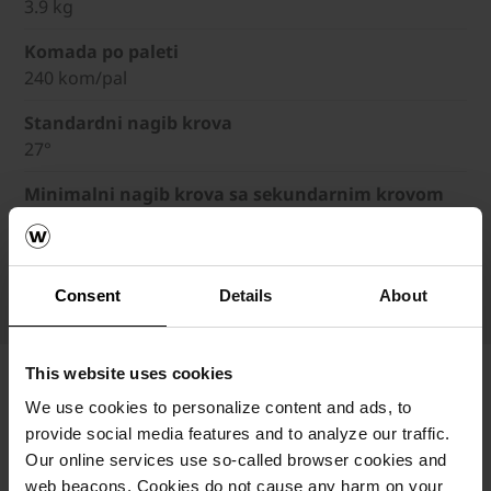
3.9 kg
Komada po paleti
240 kom/pal
Standardni nagib krova
27°
Minimalni nagib krova sa sekundarnim krovom
22°
Minimalni nagib krova sa vodonepropusnim sekund
20°
Consent
Details
About
This website uses cookies
We use cookies to personalize content and ads, to
provide social media features and to analyze our traffic.
Our online services use so-called browser cookies and
web beacons. Cookies do not cause any harm on your