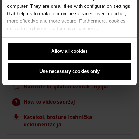
computer. They are small files with configuration settings
that help us to make our online services user-friendlier,
more effective and more secure. Furthermore, cookies
serve to implement certain user functions.
Krovni sistemi
Allow all cookies
Kalkulatori za izračun krova
Naručite besplatan izračun materijala
Use necessary cookies only
Naručite besplatan uzorak crijepa
How to video sadržaj
Katalozi, brošure i tehnička
dokumentacija