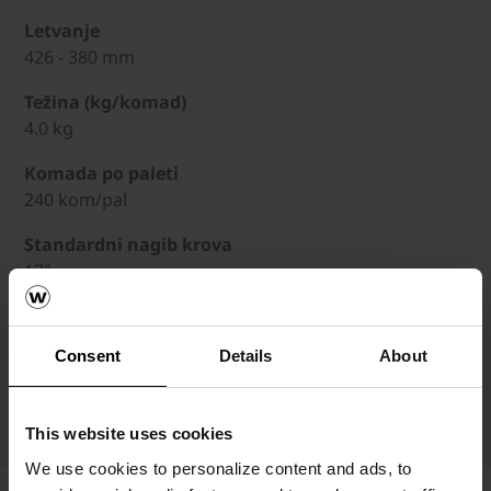
Letvanje
426 - 380 mm
Težina (kg/komad)
4.0 kg
Komada po paleti
240 kom/pal
Standardni nagib krova
17°
Minimalni nagib krova sa sekundarnim krovom
13°
Consent
Details
About
Minimalni nagib krova sa vodonepropusnim sekund
10°
This website uses cookies
We use cookies to personalize content and ads, to