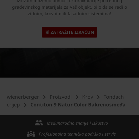
Mi Vam možemo pomoći oko kalkulacije potrebnog
građevinskog materijala za Vaš objekt, bilo da se radi o
zidnim, krovnim ili fasadnim sistemima!
ZATRAŽITE IZRAČUN
wienerberger
Proizvodi
Krov
Tondach
crijep
Contiton 9 Natur Color Bakrenosmeđa
Međunarodno znanje i iskustvo
Profesionalna tehnička podrška i servis