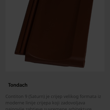
Contiton 9 (Saturn) je crijep velikog formata iz
moderne linije crijepa koji zadovoljava
najnovije zahtjeve suvremene arhitekture.