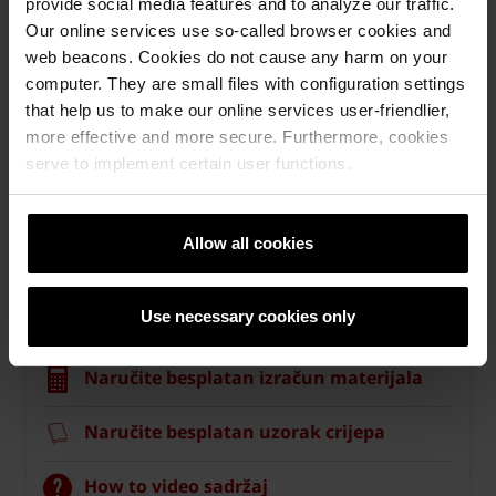
provide social media features and to analyze our traffic.
Our online services use so-called browser cookies and
web beacons. Cookies do not cause any harm on your
computer. They are small files with configuration settings
that help us to make our online services user-friendlier,
more effective and more secure. Furthermore, cookies
serve to implement certain user functions.
Allow all cookies
Krovni sistemi
Use necessary cookies only
Kalkulatori za izračun krova
Naručite besplatan izračun materijala
Naručite besplatan uzorak crijepa
How to video sadržaj