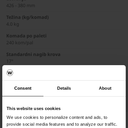
426 - 380 mm
Težina (kg/komad)
4.0 kg
Komada po paleti
240 kom/pal
Standardni nagib krova
17°
Minimalni nagib krova sa sekundarnim krovom
13°
Consent
Details
About
Minimalni nagib krova sa vodonepropusnim sekund
10°
This website uses cookies
We use cookies to personalize content and ads, to
provide social media features and to analyze our traffic.