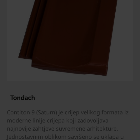
Contiton 9 (Saturn) je crijep velikog formata iz
moderne linije crijepa koji zadovoljava
najnovije zahtjeve suvremene arhitekture.
Jednostavnim oblikom savršeno se uklapa u