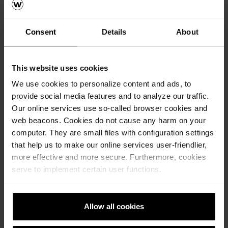
Consent
Details
About
This website uses cookies
We use cookies to personalize content and ads, to
Krovni sistemi
provide social media features and to analyze our traffic.
Kalkulatori za izračun krova
Our online services use so-called browser cookies and
web beacons. Cookies do not cause any harm on your
computer. They are small files with configuration settings
Naručite besplatan izračun materijala
that help us to make our online services user-friendlier,
more effective and more secure. Furthermore, cookies
Naručite besplatan uzorak crijepa
serve to implement certain user functions.
How to video sadržaj
Allow all cookies
Katalozi, brošure i tehnička
dokumentacija