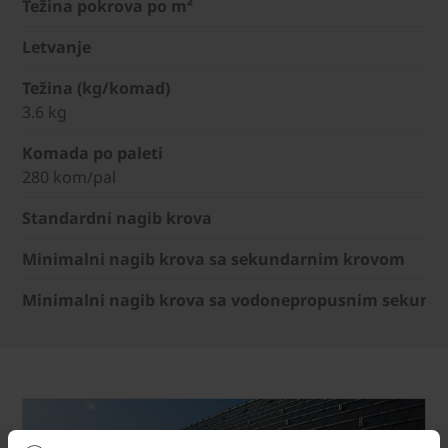
Težina pokrova po m²
Letvanje
Težina (kg/komad)
3.6 kg
Komada po paleti
280 kom/pal
Standardni nagib krova
Minimalni nagib krova sa sekundarnim krovom
Minimalni nagib krova sa vodonepropusnim sekund