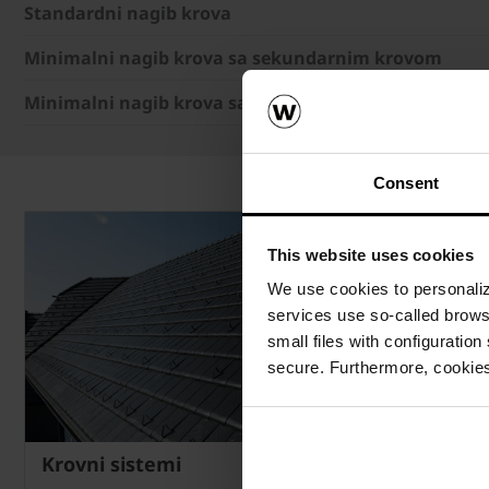
Standardni nagib krova
Minimalni nagib krova sa sekundarnim krovom
Minimalni nagib krova sa vodonepropusnim sekund
Consent
This website uses cookies
We use cookies to personalize
services use so-called brow
small files with configuration
secure. Furthermore, cookies
Krovni sistemi