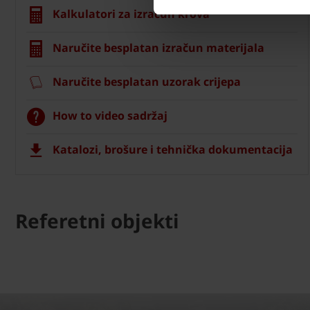
Kalkulatori za izračun krova
Naručite besplatan izračun materijala
Naručite besplatan uzorak crijepa
How to video sadržaj
Katalozi, brošure i tehnička dokumentacija
Referetni objekti