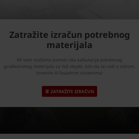
Zatražite izračun potrebnog
materijala
Mi Vam možemo pomoći oko kalkulacije potrebnog
građevinskog materijala za Vaš objekt, bilo da se radi o zidnim,
krovnim ili fasadnim sistemima!
ZATRAŽITE IZRAČUN