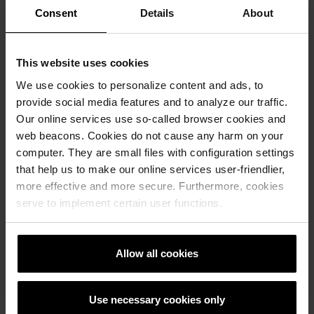
izvođenje naknadnih zemljanih radova
Consent
Details
About
Otpornost na najviše temperature
Otpornost na smrzavanje i sol za posipavanje
This website uses cookies
We use cookies to personalize content and ads, to
Sigurna kvaliteta prema normi HRN EN 1338:2004
provide social media features and to analyze our traffic.
Our online services use so-called browser cookies and
web beacons. Cookies do not cause any harm on your
computer. They are small files with configuration settings
that help us to make our online services user-friendlier,
more effective and more secure. Furthermore, cookies
serve to implement certain user functions.
Allow all cookies
Use necessary cookies only