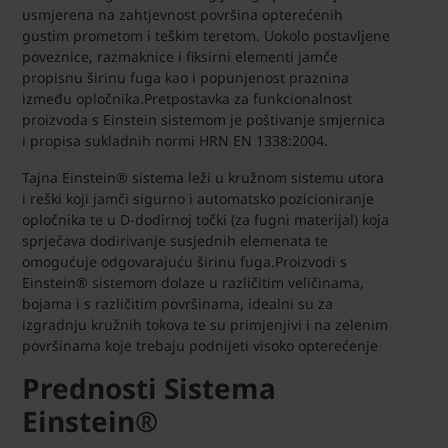
usmjerena na zahtjevnost površina opterećenih
gustim prometom i teškim teretom. Uokolo postavljene
poveznice, razmaknice i fiksirni elementi jamče
propisnu širinu fuga kao i popunjenost praznina
između opločnika.Pretpostavka za funkcionalnost
proizvoda s Einstein sistemom je poštivanje smjernica
i propisa sukladnih normi HRN EN 1338:2004.
Tajna Einstein® sistema leži u kružnom sistemu utora
i reški koji jamči sigurno i automatsko pozicioniranje
opločnika te u D-dodirnoj točki (za fugni materijal) koja
sprječava dodirivanje susjednih elemenata te
omogućuje odgovarajuću širinu fuga.Proizvodi s
Einstein® sistemom dolaze u različitim veličinama,
bojama i s različitim površinama, idealni su za
izgradnju kružnih tokova te su primjenjivi i na zelenim
površinama koje trebaju podnijeti visoko opterećenje
Prednosti Sistema
Einstein®