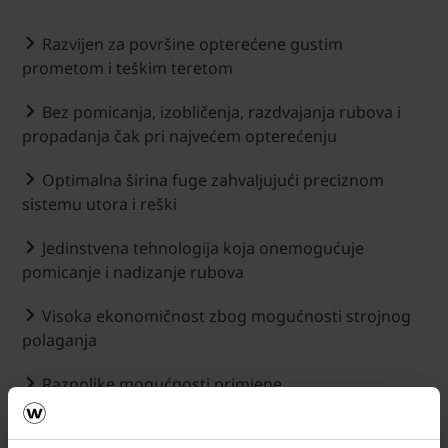
Razvijen za površine opterećene gustim
prometom i teškim teretom
Bez pomicanja, izobličenja, razdvajanja rubova i
propadanja čak pri najvećem opterećenju
Optimalna širina fuge zahvaljujući preciznom
sistemu utora i reški
Jedinstvena tehnologija koja onemogućuje
pomicanje i nadizanje rubova
Visoka ekonomičnost zbog mogućnosti strojnog
polaganja
Raznolike mogućnosti primjene
Jednostavna zamjena pojedinih elemenata ili