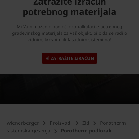
Zatražite izračun
potrebnog materijala
Mi Vam možemo pomoći oko kalkulacije potrebnog
građevinskog materijala za Vaš objekt, bilo da se radi o
zidnim, krovnim ili fasadnim sistemima!
ZATRAŽITE IZRAČUN
wienerberger
Proizvodi
Zid
Porotherm
sistemska rjesenja
Porotherm podlozak