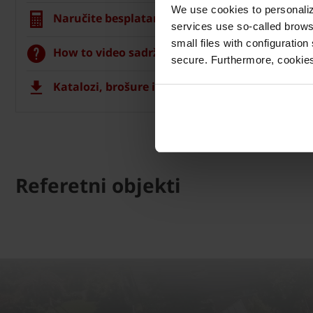
We use cookies to personalize
Naručite besplatan izračun materijala
services use so-called brow
small files with configuration
How to video sadržaj
secure. Furthermore, cookies
Katalozi, brošure i tehnička dokumentacija
Referetni objekti