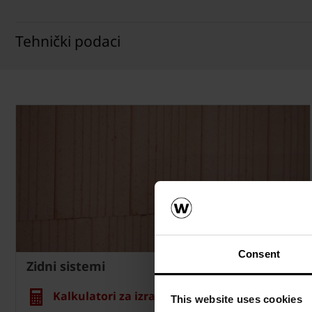
Tehnički podaci
Consent
Zidni sistemi
Kalkulatori za izračun zida
This website uses cookies