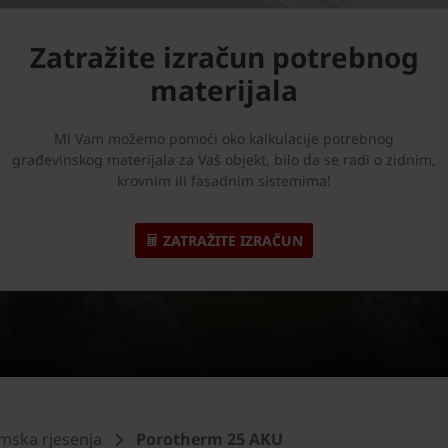
Zatražite izračun potrebnog
materijala
Mi Vam možemo pomoći oko kalkulacije potrebnog
građevinskog materijala za Vaš objekt, bilo da se radi o zidnim,
krovnim ili fasadnim sistemima!
ZATRAŽITE IZRAČUN
mska rjesenja
Porotherm 25 AKU