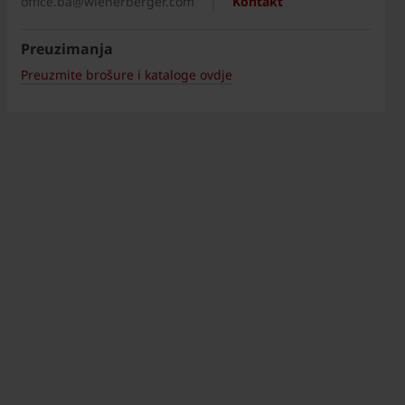
office.ba@wienerberger.com
Kontakt
Preuzimanja
Preuzmite brošure i kataloge ovdje