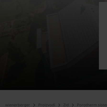
wienerberger
Proizvodi
Zid
Porotherm siste