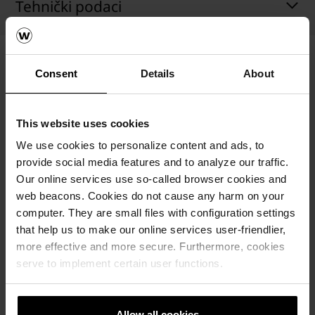
Tehnički podaci
Consent
Details
About
This website uses cookies
We use cookies to personalize content and ads, to
provide social media features and to analyze our traffic.
Our online services use so-called browser cookies and
web beacons. Cookies do not cause any harm on your
computer. They are small files with configuration settings
Zidni sistemi
that help us to make our online services user-friendlier,
more effective and more secure. Furthermore, cookies
Kalkulatori za izračun zida
serve to implement certain user functions.
Naručite besplatan izračun materijala
Allow all cookies