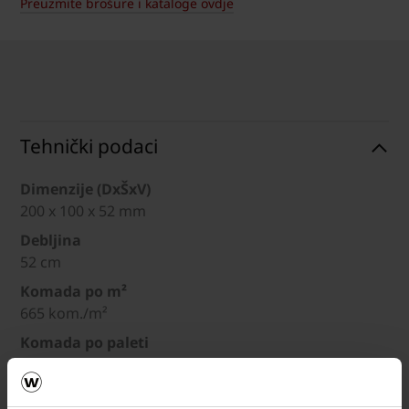
Preuzmite brošure i kataloge ovdje
Tehnički podaci
Dimenzije (DxŠxV)
200 x 100 x 52 mm
Debljina
52 cm
Komada po m²
665 kom./m²
Komada po paleti
1 kom./paleti
Težina