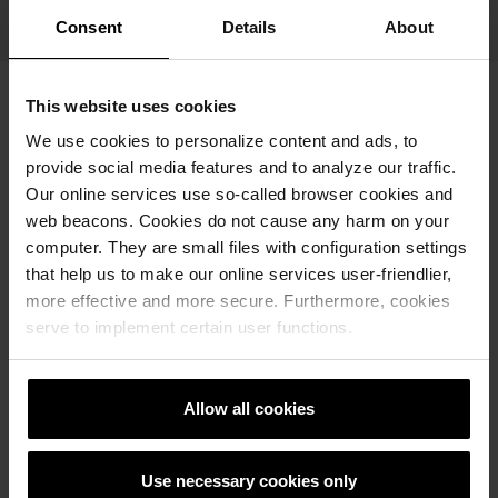
2.30 kg/kom
Consent
Details
About
This website uses cookies
We use cookies to personalize content and ads, to
provide social media features and to analyze our traffic.
Our online services use so-called browser cookies and
web beacons. Cookies do not cause any harm on your
computer. They are small files with configuration settings
that help us to make our online services user-friendlier,
more effective and more secure. Furthermore, cookies
serve to implement certain user functions.
Semmelrock opločnici
Allow all cookies
Naručite Semmelrock CAD vizualizaciju
How to video sadržaj
Use necessary cookies only