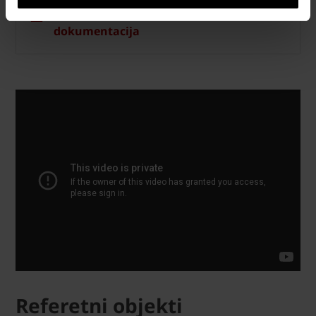
Katalozi, brošure i tehnička
dokumentacija
Referetni objekti