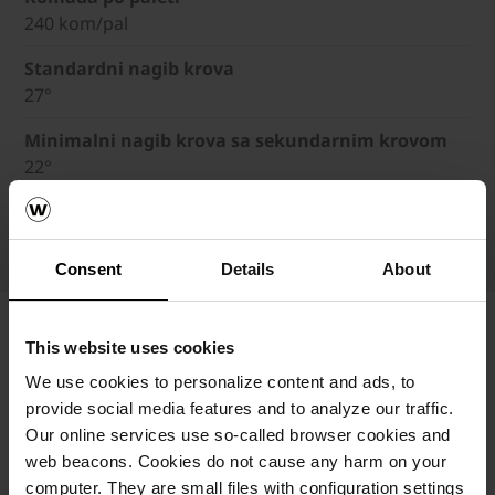
240 kom/pal
Standardni nagib krova
27°
Minimalni nagib krova sa sekundarnim krovom
22°
Minimalni nagib krova sa vodonepropusnim sekund
20°
Consent
Details
About
This website uses cookies
We use cookies to personalize content and ads, to
provide social media features and to analyze our traffic.
Our online services use so-called browser cookies and
web beacons. Cookies do not cause any harm on your
computer. They are small files with configuration settings