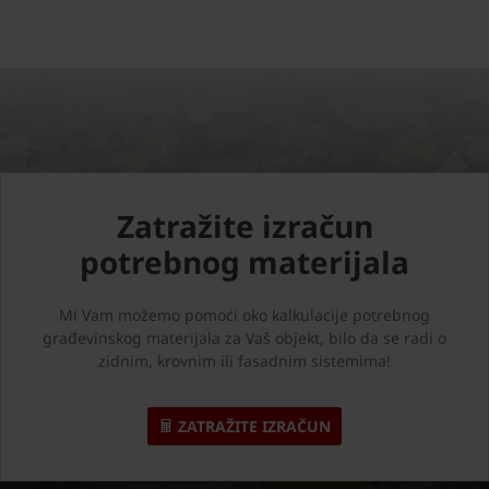
Zatražite izračun
potrebnog materijala
Mi Vam možemo pomoći oko kalkulacije potrebnog
građevinskog materijala za Vaš objekt, bilo da se radi o
zidnim, krovnim ili fasadnim sistemima!
ZATRAŽITE IZRAČUN