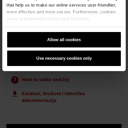
that help us to make our online services user-friendlier,
more effective and more secure. Furthermore, cookies
serve to implement certain user functions.
Krovni sistemi
Kalkulatori za izračun krova
Allow all cookies
Naručite besplatan izračun materijala
Use necessary cookies only
Naručite besplatan uzorak crijepa
How to video sadržaj
Katalozi, brošure i tehnička
dokumentacija