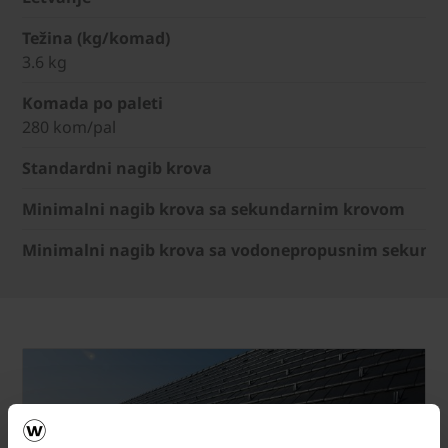
Težina (kg/komad)
3.6 kg
Komada po paleti
280 kom/pal
Standardni nagib krova
Minimalni nagib krova sa sekundarnim krovom
Minimalni nagib krova sa vodonepropusnim sekund