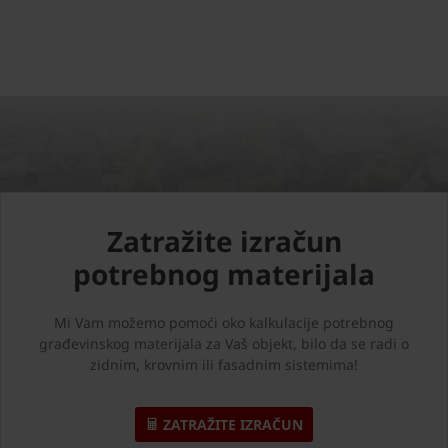
Zatražite izračun
potrebnog materijala
Mi Vam možemo pomoći oko kalkulacije potrebnog
građevinskog materijala za Vaš objekt, bilo da se radi o
zidnim, krovnim ili fasadnim sistemima!
ZATRAŽITE IZRAČUN