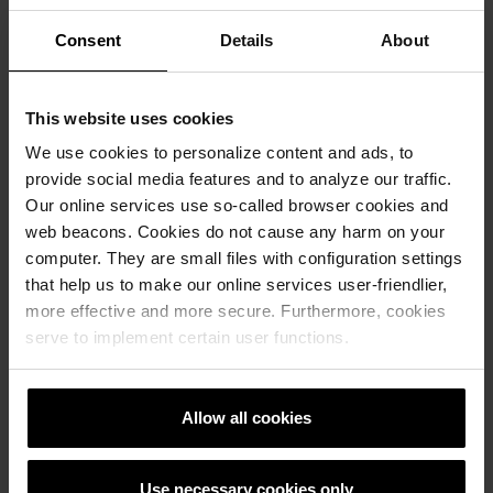
Consent
Details
About
This website uses cookies
Krovni sistemi
We use cookies to personalize content and ads, to
Kalkulatori za izračun krova
provide social media features and to analyze our traffic.
Our online services use so-called browser cookies and
web beacons. Cookies do not cause any harm on your
Naručite besplatan izračun materijala
computer. They are small files with configuration settings
that help us to make our online services user-friendlier,
Naručite besplatan uzorak crijepa
more effective and more secure. Furthermore, cookies
serve to implement certain user functions.
How to video sadržaj
Katalozi, brošure i tehnička
Allow all cookies
dokumentacija
Use necessary cookies only