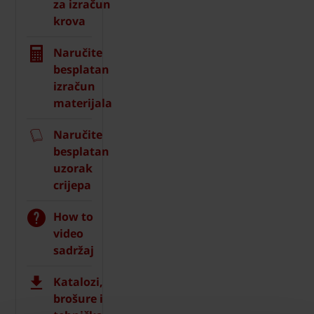
za izračun
krova
Naručite
besplatan
izračun
materijala
Naručite
besplatan
uzorak
crijepa
How to
video
sadržaj
Katalozi,
brošure i