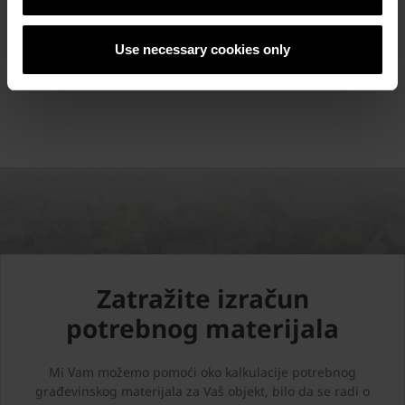
POGLEDAJTE REFERENTNE OBJEKTE
Use necessary cookies only
Zatražite izračun
potrebnog materijala
Mi Vam možemo pomoći oko kalkulacije potrebnog
građevinskog materijala za Vaš objekt, bilo da se radi o