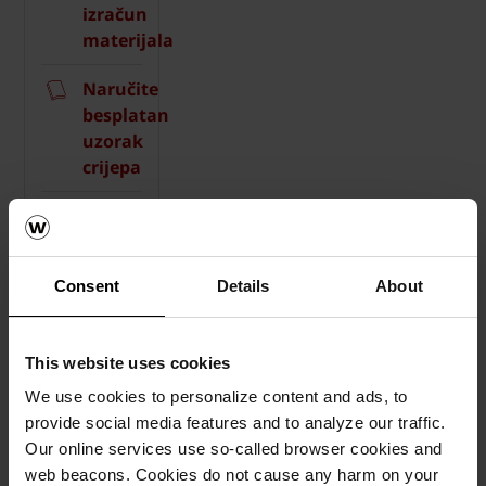
izračun
materijala
Naručite
besplatan
uzorak
crijepa
How to
video
sadržaj
Consent
Details
About
Katalozi,
brošure i
This website uses cookies
tehnička
dokumentacija
We use cookies to personalize content and ads, to
provide social media features and to analyze our traffic.
Our online services use so-called browser cookies and
web beacons. Cookies do not cause any harm on your