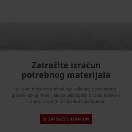
Zatražite izračun
potrebnog materijala
Mi Vam možemo pomoći oko kalkulacije potrebnog
građevinskog materijala za Vaš objekt, bilo da se radi o
zidnim, krovnim ili fasadnim sistemima!
ZATRAŽITE IZRAČUN