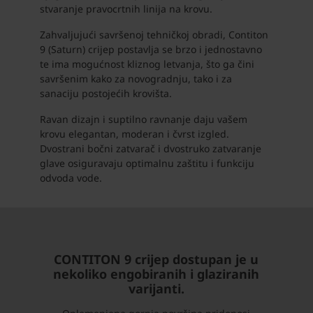
stvaranje pravocrtnih linija na krovu.
Zahvaljujući savršenoj tehničkoj obradi, Contiton
9 (Saturn) crijep postavlja se brzo i jednostavno
te ima mogućnost kliznog letvanja, što ga čini
savršenim kako za novogradnju, tako i za
sanaciju postojećih krovišta.
Ravan dizajn i suptilno ravnanje daju vašem
krovu elegantan, moderan i čvrst izgled.
Dvostrani bočni zatvarač i dvostruko zatvaranje
glave osiguravaju optimalnu zaštitu i funkciju
odvoda vode.
CONTITON 9 crijep dostupan je u
nekoliko engobiranih i glaziranih
varijanti.