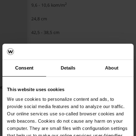
2
9,6 - 10,6 kom/m
24,8 cm
42,5 - 38,5 cm
4,0 kg/kom
17°
Consent
Details
About
13°
ndarni krov
10°
This website uses cookies
We use cookies to personalize content and ads, to
280
provide social media features and to analyze our traffic.
Our online services use so-called browser cookies and
web beacons. Cookies do not cause any harm on your
computer. They are small files with configuration settings
that help us to make our online services user-friendlier,