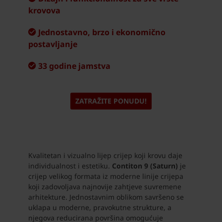
krovova
Jednostavno, brzo i ekonomično
postavljanje
33 godine jamstva
ZATRAŽITE PONUDU!
Kvalitetan i vizualno lijep crijep koji krovu daje
individualnost i estetiku.
Contiton 9 (Saturn)
je
crijep velikog formata iz moderne linije crijepa
koji zadovoljava najnovije zahtjeve suvremene
arhitekture. Jednostavnim oblikom savršeno se
uklapa u moderne, pravokutne strukture, a
njegova reducirana površina omogućuje