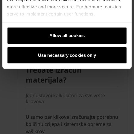
more effective and more secure. Furthermore, cookies
serve to implement certain user functions.
Allow all cookies
Use necessary cookies only
Trebate izračun
materijala?
Jednostavni kalkulatori za sve vrste
krovova
U samo par klikova izračunajte potrebnu
količinu crijepa i sistemske opreme za
vaš krov.