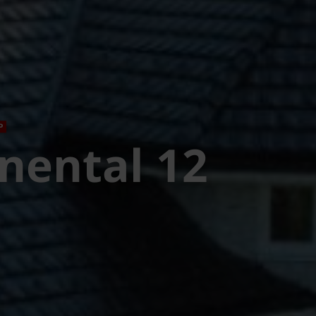
P
nental 12