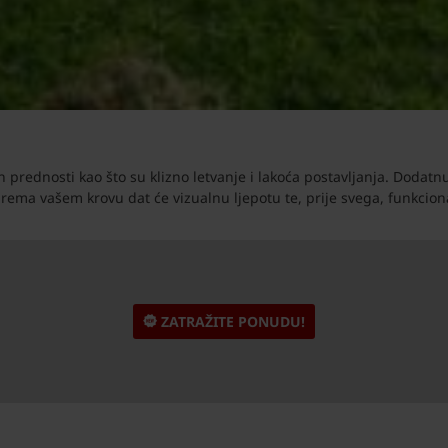
h prednosti kao što su klizno letvanje i lakoća postavljanja. Dodat
a vašem krovu dat će vizualnu ljepotu te, prije svega, funkciona
ZATRAŽITE PONUDU!