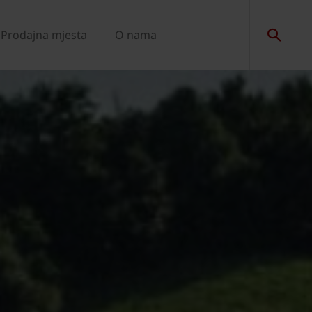
Prodajna mjesta
O nama