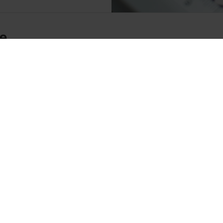
ke
27,2 x 44,5
2
12,0 - 15,5 kom/m
23 cm
36,0 - 28,0 cm
3,00 kg/kom
27°