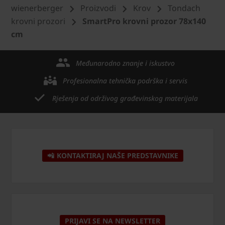
wienerberger
Proizvodi
Krov
Tondach
krovni prozori
SmartPro krovni prozor 78x140
cm
Međunarodno znanje i iskustvo
Profesionalna tehnička podrška i servis
Rješenja od održivog građevinskog materijala
📲 KONTAKTIRAJ NAŠE PREDSTAVNIKE
PRIJAVI SE NA NEWSLETTER