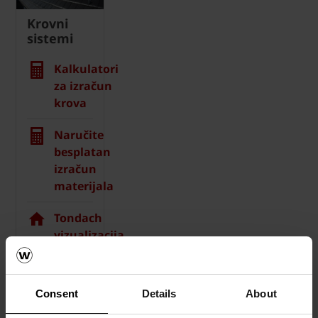
Krovni
sistemi
Kalkulatori
za izračun
krova
Naručite
besplatan
izračun
materijala
Tondach
vizualizacija
krova
Naručite
Consent
Details
About
besplatan