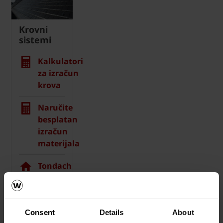
Krovni
sistemi
Kalkulatori
za izračun
krova
Naručite
besplatan
izračun
materijala
Tondach
vizualizacija
krova
Naručite
Consent
Details
About