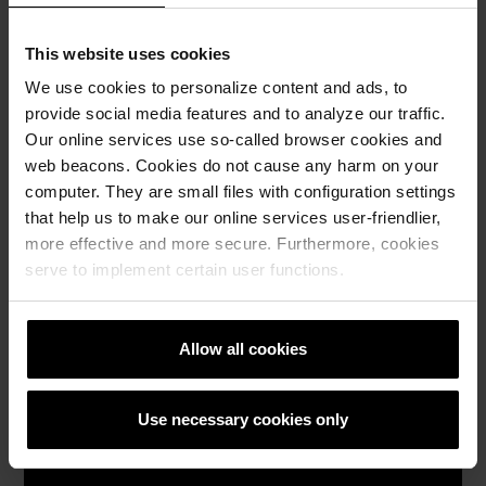
besplatan
uzorak
crijepa
This website uses cookies
We use cookies to personalize content and ads, to
How to
provide social media features and to analyze our traffic.
video
Our online services use so-called browser cookies and
sadržaj
web beacons. Cookies do not cause any harm on your
computer. They are small files with configuration settings
Katalozi,
that help us to make our online services user-friendlier,
brošure i
more effective and more secure. Furthermore, cookies
tehnička
serve to implement certain user functions.
dokumentacija
Allow all cookies
Use necessary cookies only