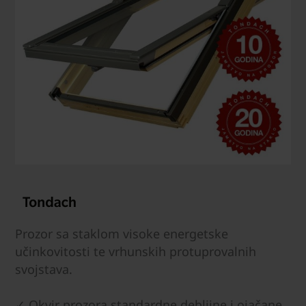
Prozor sa staklom visoke energetske
učinkovitosti te vrhunskih protuprovalnih
svojstava.
✓ Okvir prozora standardne debljine i ojačane