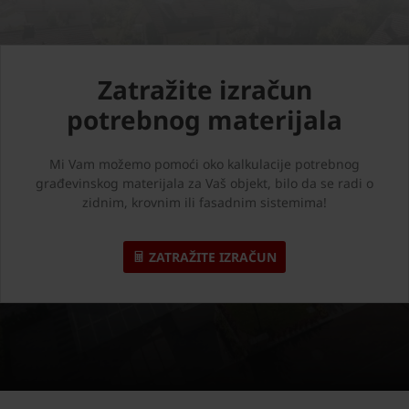
Zatražite izračun
potrebnog materijala
Mi Vam možemo pomoći oko kalkulacije potrebnog
građevinskog materijala za Vaš objekt, bilo da se radi o
zidnim, krovnim ili fasadnim sistemima!
ZATRAŽITE IZRAČUN