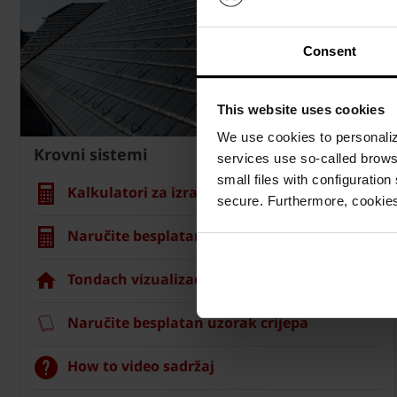
Consent
This website uses cookies
We use cookies to personalize
Krovni sistemi
services use so-called brow
small files with configuration
Kalkulatori za izračun krova
secure. Furthermore, cookies
Naručite besplatan izračun materijala
Tondach vizualizacija krova
Naručite besplatan uzorak crijepa
How to video sadržaj