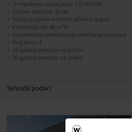
✓ U-vrijednost ostakljenja: 1,0 W/m2K
✓ Zvučna izolacija: 35 dB
✓ Stakla punjena inertnim plinom: argon
✓ Ventilacija: do 49 m³/h
✓ Automatsko podešavanje ventilacije prostora
✓ Broj brtvi: 4
✓ 10 godina jamstva na prozor
✓ 20 godina jamstva na staklo
Tehnički podaci