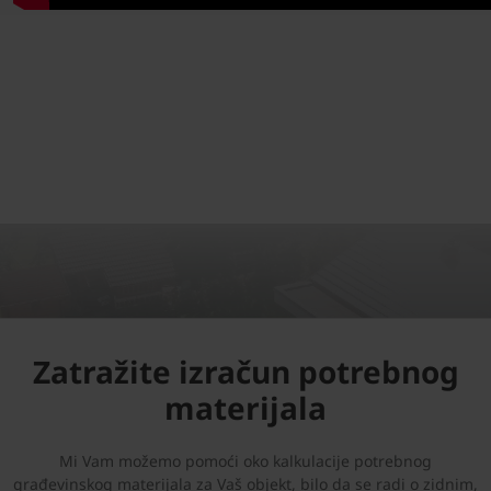
Zatražite izračun potrebnog
materijala
Mi Vam možemo pomoći oko kalkulacije potrebnog
građevinskog materijala za Vaš objekt, bilo da se radi o zidnim,