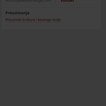
office.ba@wienerberger.com
Kontakt
Preuzimanja
Preuzmite brošure i kataloge ovdje