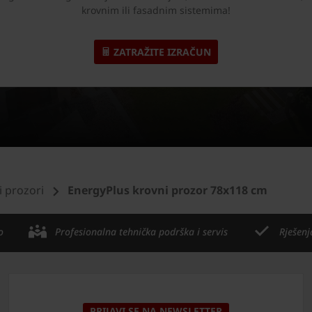
krovnim ili fasadnim sistemima!
ZATRAŽITE IZRAČUN
 prozori
EnergyPlus krovni prozor 78x118 cm
o
Profesionalna tehnička podrška i servis
Rješenj
PRIJAVI SE NA NEWSLETTER