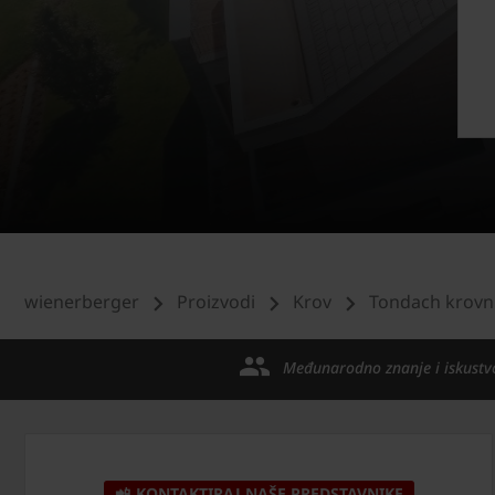
wienerberger
Proizvodi
Krov
Tondach krovni
Međunarodno znanje i iskustv
📲 KONTAKTIRAJ NAŠE PREDSTAVNIKE