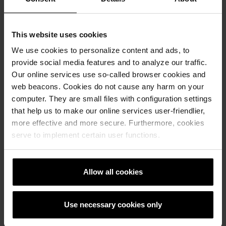
Krovni sistemi
This website uses cookies
Kalkulatori za izračun krova
We use cookies to personalize content and ads, to
provide social media features and to analyze our traffic.
Naručite besplatan izračun materijala
Our online services use so-called browser cookies and
web beacons. Cookies do not cause any harm on your
Naručite besplatan uzorak crijepa
computer. They are small files with configuration settings
that help us to make our online services user-friendlier,
How to video sadržaj
more effective and more secure. Furthermore, cookies
serve to implement certain user functions.
Katalozi, brošure i tehnička
dokumentacija
Allow all cookies
Use necessary cookies only