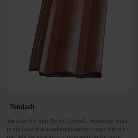
Twiston 9 crijep (Twist 9) među investitorima i
projektantima spada u jedan od najomiljenijih
modela keramičkog crijepa velikog formata.