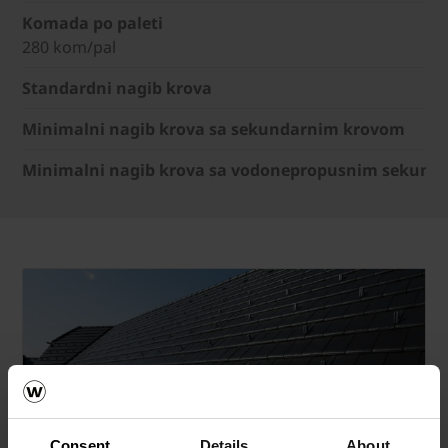
Komada po paleti
280 kom/pal
Standardni nagib krova
Minimalni nagib krova sa sekundarnim krovom
Minimalni nagib krova sa vodonepropusnim sekund
Consent
Details
About