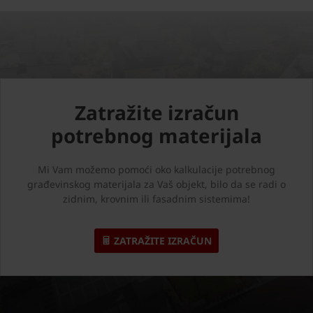
Zatražite izračun
potrebnog materijala
Mi Vam možemo pomoći oko kalkulacije potrebnog
građevinskog materijala za Vaš objekt, bilo da se radi o
zidnim, krovnim ili fasadnim sistemima!
ZATRAŽITE IZRAČUN