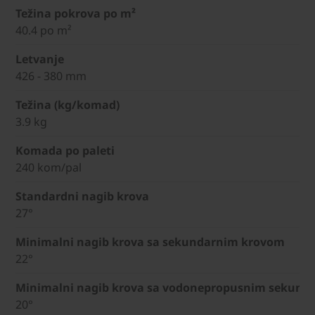
Težina pokrova po m²
40.4 po m²
Letvanje
426 - 380 mm
Težina (kg/komad)
3.9 kg
Komada po paleti
240 kom/pal
Standardni nagib krova
27°
Minimalni nagib krova sa sekundarnim krovom
22°
Minimalni nagib krova sa vodonepropusnim sekund
20°