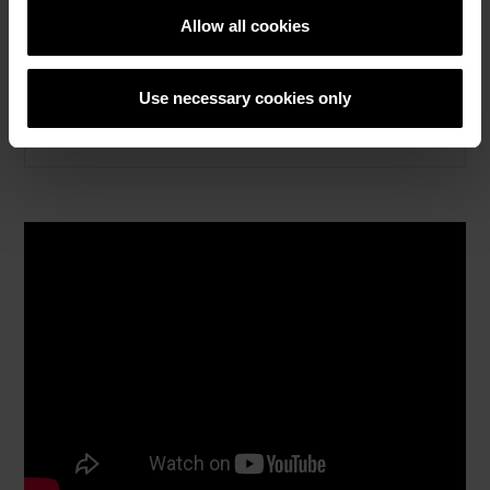
Allow all cookies
How to video sadržaj
Use necessary cookies only
Katalozi, brošure i tehnička
dokumentacija