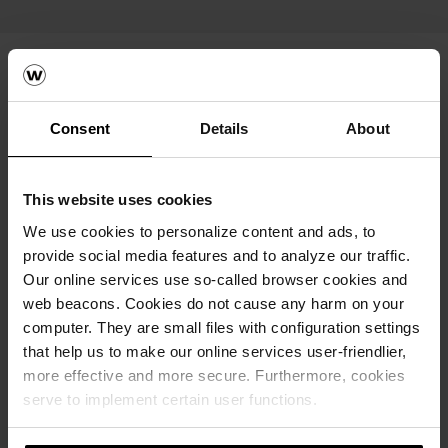
Consent
Details
About
This website uses cookies
We use cookies to personalize content and ads, to
provide social media features and to analyze our traffic.
Our online services use so-called browser cookies and
Krovni sistemi
web beacons. Cookies do not cause any harm on your
computer. They are small files with configuration settings
Kalkulatori za izračun krova
that help us to make our online services user-friendlier,
more effective and more secure. Furthermore, cookies
Naručite besplatan izračun materijala
serve to implement certain user functions.
Naručite besplatan uzorak crijepa