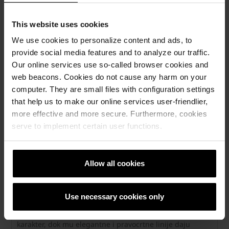
je u projektnoj fazi puno je jednostavnija kada možete
stvoriti realnu sliku pokrivenog krova.
This website uses cookies
We use cookies to personalize content and ads, to
provide social media features and to analyze our traffic.
Our online services use so-called browser cookies and
web beacons. Cookies do not cause any harm on your
computer. They are small files with configuration settings
that help us to make our online services user-friendlier,
more effective and more secure. Furthermore, cookies
serve to implement certain user functions.
Allow all cookies
Inspiracija za odvažne i ljubitelje
diskretnog šarma
Use necessary cookies only
Tondach ravno rezani Biber moderna je varijanta ovog
retro crijepa. Krov poprima karakterističan geometrijski
karakter, dok mu elegantne i pravocrtne linije daju