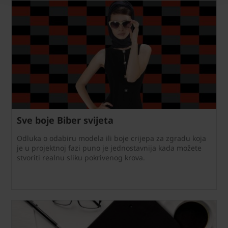
Sve boje Biber svijeta
Odluka o odabiru modela ili boje crijepa za zgradu koja
je u projektnoj fazi puno je jednostavnija kada možete
stvoriti realnu sliku pokrivenog krova.