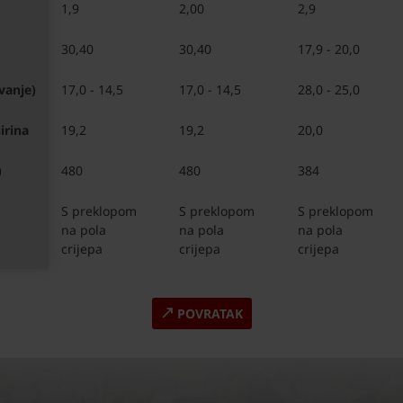
1,9
2,00
2,9
30,40
30,40
17,9 - 20,0
vanje)
17,0 - 14,5
17,0 - 14,5
28,0 - 25,0
irina
19,2
19,2
20,0
)
480
480
384
S preklopom 
S preklopom 
S preklopom 
na pola 
na pola 
na pola 
crijepa 
crijepa 
crijepa 
POVRATAK