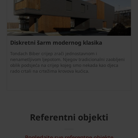
Diskretni šarm modernog klasika
Tondach Biber crijep zrači jednostavnom i
nenametljivom ljepotom. Njegov tradicionalni zaobljeni
oblik podsjeća na crijep kojeg smo nekada kao djeca
rado crtali na crtežima krovova kućica.
Referentni objekti
Pogledajte sve referentne objekte