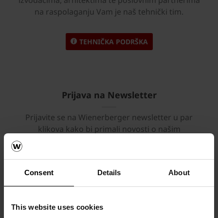
na raspolaganju Vam je naš tehnički tim.
TEHNIČKA PODRŠKA
Prijava na Newsletter
Prijavite se na Wienerberger newsletter u par
klikova kako bi primali novosti o našim
proizvodima, edukacijama i aktivnostima.
PRIJAVA NA NEWSLETTER
Consent
Details
About
This website uses cookies