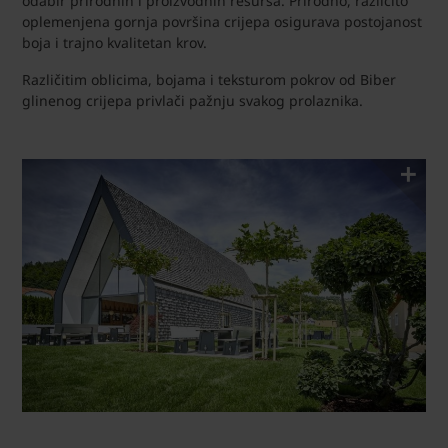
odabir prirodnih i proizvodnih resursa. Prirodno, različito
oplemenjena gornja površina crijepa osigurava postojanost
boja i trajno kvalitetan krov.
Različitim oblicima, bojama i teksturom pokrov od Biber
glinenog crijepa privlači pažnju svakog prolaznika.