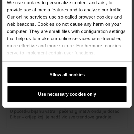
Povezani artikli
We use cookies to personalize content and ads, to
provide social media features and to analyze our traffic.
Our online services use so-called browser cookies and
web beacons. Cookies do not cause any harm on your
computer. They are small files with configuration settings
that help us to make our online services user-friendlier,
more effective and more secure. Furthermore, cookies
serve to implement certain user functions.
Allow all cookies
Trendovi gradnje dolaze i prolaze. Samo
Use necessary cookies only
istinski klasik kao Biber ostaje.
U početku bijahu vatra i pečena glina! A onda je došao
Biber – crijep koji je nadživio sve trendove gradnje.