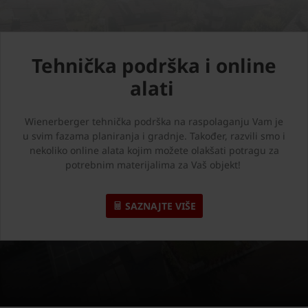
Tehnička podrška i online
alati
Wienerberger tehnička podrška na raspolaganju Vam je
u svim fazama planiranja i gradnje. Također, razvili smo i
nekoliko online alata kojim možete olakšati potragu za
potrebnim materijalima za Vaš objekt!
SAZNAJTE VIŠE