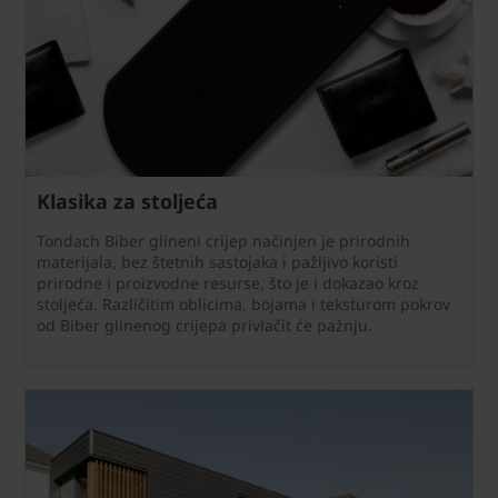
Klasika za stoljeća
Tondach Biber glineni crijep načinjen je prirodnih
materijala, bez štetnih sastojaka i pažljivo koristi
prirodne i proizvodne resurse, što je i dokazao kroz
stoljeća. Različitim oblicima, bojama i teksturom pokrov
od Biber glinenog crijepa privlačit će pažnju.