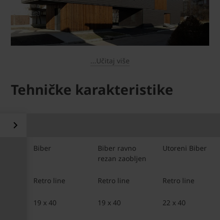
...Učitaj više
Tehničke karakteristike
Biber
Biber ravno 
Utoreni Biber
rezan zaobljen
Retro line
Retro line
Retro line
19 x 40 
19 x 40
22 x 40