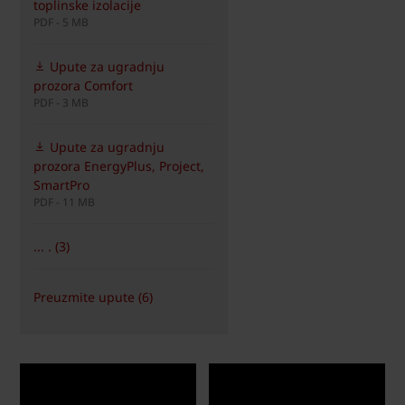
toplinske izolacije
PDF - 5 MB
Upute za ugradnju
prozora Comfort
PDF - 3 MB
Upute za ugradnju
prozora EnergyPlus, Project,
SmartPro
PDF - 11 MB
... . (3)
Preuzmite upute (6)