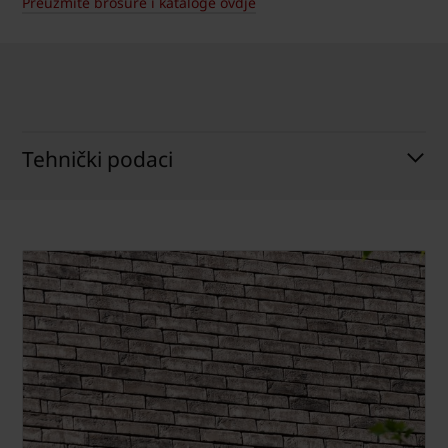
Preuzmite brošure i kataloge ovdje
Tehnički podaci