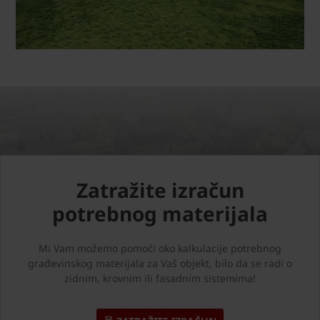
Zatražite izračun
potrebnog materijala
Mi Vam možemo pomoći oko kalkulacije potrebnog
građevinskog materijala za Vaš objekt, bilo da se radi o
zidnim, krovnim ili fasadnim sistemima!