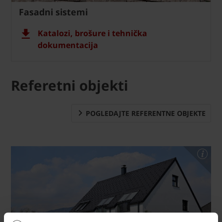
Fasadni sistemi
Katalozi, brošure i tehnička
dokumentacija
Referetni objekti
POGLEDAJTE REFERENTNE OBJEKTE