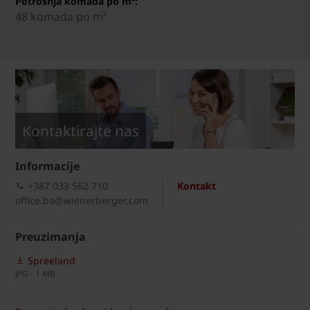
Potrošnja komada po m²:
48 komada po m²
Kontaktirajte nas
Informacije
+387 033 562 710
Kontakt
office.ba@wienerberger.com
Preuzimanja
Spreeland
JPG - 1 MB