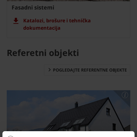
Fasadni sistemi
Katalozi, brošure i tehnička
dokumentacija
Referetni objekti
POGLEDAJTE REFERENTNE OBJEKTE