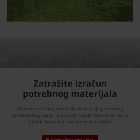
Zatražite izračun
potrebnog materijala
Mi Vam možemo pomoći oko kalkulacije potrebnog
građevinskog materijala za Vaš objekt, bilo da se radi o
zidnim, krovnim ili fasadnim sistemima!