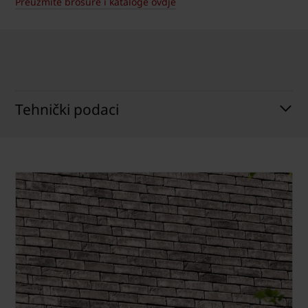
Preuzmite brošure i kataloge ovdje
Tehnički podaci