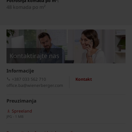
Potrošnja komada po m²:
48 komada po m²
Kontaktirajte nas
Informacije
+387 033 562 710
Kontakt
office.ba@wienerberger.com
Preuzimanja
Spreeland
JPG - 1 MB