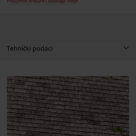
Preuzmite brošure i kataloge ovdje
Tehnički podaci