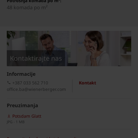
Potrošnja komada po m²:
48 komada po m²
Kontaktirajte nas
Informacije
+387 033 562 710
Kontakt
office.ba@wienerberger.com
Preuzimanja
Potsdam Glatt
JPG - 1 MB