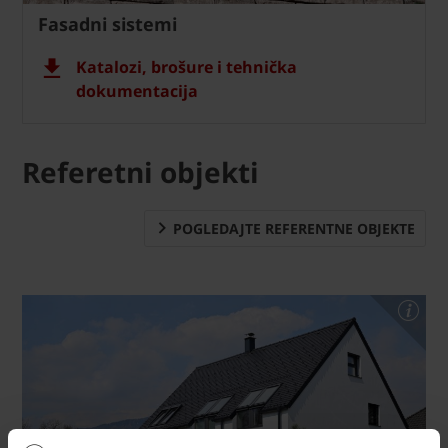
Fasadni sistemi
Katalozi, brošure i tehnička
dokumentacija
Referetni objekti
POGLEDAJTE REFERENTNE OBJEKTE